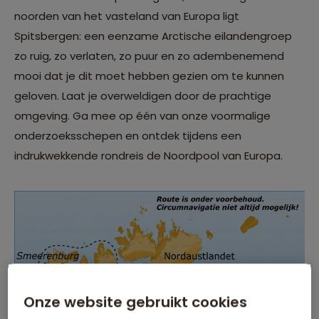
noorden van het vasteland van Europa ligt
Spitsbergen: een eenzame Arctische eilandengroep
zo ruig, zo verlaten, zo puur en zo adembenemend
mooi dat je dit moet hebben gezien om te kunnen
geloven. Laat je overweldigen door de prachtige
omgeving. Ga mee op één van onze voormalige
onderzoeksschepen en ontdek tijdens een
indrukwekkende rondreis de Noordpool van Europa.
Onze website gebruikt cookies