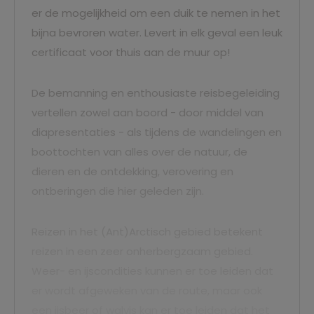
er de mogelijkheid om een duik te nemen in het
bijna bevroren water. Levert in elk geval een leuk
certificaat voor thuis aan de muur op!
De bemanning en enthousiaste reisbegeleiding
vertellen zowel aan boord - door middel van
diapresentaties - als tijdens de wandelingen en
boottochten van alles over de natuur, de
dieren en de ontdekking, verovering en
ontberingen die hier geleden zijn.
Reizen in het (Ant)Arctisch gebied betekent
reizen in een zeer onherbergzaam gebied.
Weer- en ijscondities kunnen er toe leiden dat
er wordt afgeweken van de route, maar ook
een ijsbeer of walvis kan er toe leiden dat het