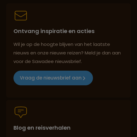
Best beoordeelde reisroutes
Ontvang inspiratie en acties
Reizen met oog voor mens, cultuur en milieu
Wil je op de hoogte blijven van het laatste
nieuws en onze nieuwe reizen? Meld je dan aan
voor de Sawadee nieuwsbrief.
Groepsreizen mét indivuele vrijheid
Vraag de nieuwsbrief aan
Persoonlijk en deskundig reisadvies
Blog en reisverhalen
Best beoordeelde reisroutes