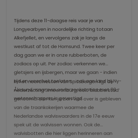
Tijdens deze 11-daagse reis vaar je van
Longyearbyen in noordelijke richting totaan
Alkefjellet, en vervolgens zak je langs de
westkust af tot de Hornsund. Twee keer per
dag gaan we er in onze rubberboten, de
zodiacs op uit. Per zodiac verkennen we
gletsjers en ijsbergen, maar we gaan - indien
tijd en weer het toelaten - ook aan land bij Ny-
In het noordwesten van Spitsbergen ligt de
Ålesund, waar een onderzoekstation met 80
nederzetting Smeerenburg, ooit ‘blubberstad’
wetenschappers is gevestigd.
genoemd. Hier kun je zien wat over is gebleven
van de traankokerijen waarmee de
Nederlandse walviswaarders in de 17e eeuw
spek uit de walvissen wonnen. Ook de
walvisbotten die hier liggen herinneren aan