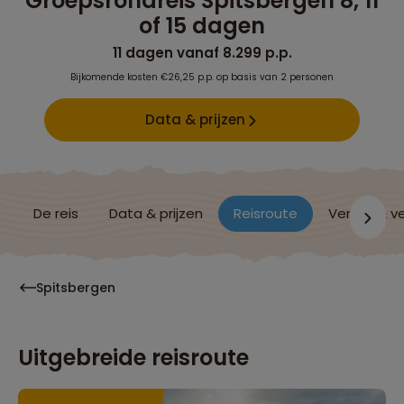
Groepsrondreis Spitsbergen 8, 11
of 15 dagen
11 dagen vanaf 8.299 p.p.
Bijkomende kosten €26,25 p.p. op basis van 2 personen
Data & prijzen
De reis
Data & prijzen
Reisroute
Verblijf & v
Spitsbergen
Uitgebreide reisroute