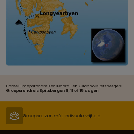
Reizen met oog voor mens, cultuur en milieu
Home
•
Groepsrondreizen
•
Noord- en Zuidpool
•
Spitsbergen
•
Groepsreizen mét indivuele vrijheid
Groepsrondreis Spitsbergen 8, 11 of 15 dagen
Persoonlijk en deskundig reisadvies