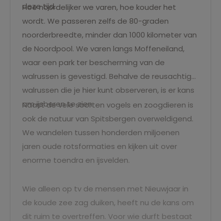
deze tijd.
Hoe noordelijker we varen, hoe kouder het
wordt. We passeren zelfs de 80-graden
noorderbreedte, minder dan 1000 kilometer van
de Noordpool. We varen langs Moffeneiland,
waar een park ter bescherming van de
walrussen is gevestigd. Behalve de reusachtige
walrussen die je hier kunt observeren, is er kans
om ijsberen te zien.
Naast de vele soorten vogels en zoogdieren is
ook de natuur van Spitsbergen overweldigend.
We wandelen tussen honderden miljoenen
jaren oude rotsformaties en kijken uit over
enorme toendra en ijsvelden.
Wie alleen op tv de mensen met Nieuwjaar in
de koude zee zag duiken, heeft nu de kans om
dit ruim te overtreffen. Voor wie durft bestaat