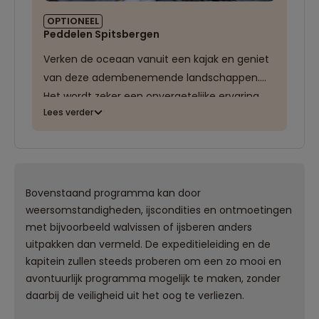
mee. Voor alle materialen wordt gezorgd, van
OPTIONEEL
Peddelen Spitsbergen
peddels tot dry suits. Een kajaktocht kan elk
moment worden afgezegd of afgebroken bij
Verken de oceaan vanuit een kajak en geniet
slecht weer of harde wind.
van deze adembenemende landschappen.
Het wordt zeker een onvergetelijke ervaring,
Lees verder
waar je ook nog bijzondere dieren in het wild
kunt bewonderen. Voor deze excursie is geen
ervaring vereist, een goede conditie is
natuurlijk altijd wel een bijkomend voordeel. De
kajaks zijn stabieler, ruimer en zachter dan de
Bovenstaand programma kan door
doorsnee harde kajaks, waardoor het
weersomstandigheden, ijscondities en ontmoetingen
peddelen makkelijker en minder risicovol is
met bijvoorbeeld walvissen of ijsberen anders
uitpakken dan vermeld. De expeditieleiding en de
dan het kajakken.
kapitein zullen steeds proberen om een zo mooi en
avontuurlijk programma mogelijk te maken, zonder
Je bent ongeveer 1 à 1,5 uur op het water en
daarbij de veiligheid uit het oog te verliezen.
wordt begeleid door ervaren gidsen. De
excursie vindt alleen plaats bij gunstige