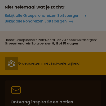
Niet helemaal wat je zocht?
Bekijk alle Groepsrondreizen Spitsbergen
Bekijk alle Rondreizen Spitsbergen
Home
•
Groepsrondreizen
•
Noord- en Zuidpool
•
Spitsbergen
•
Reizen met oog voor mens, cultuur en milieu
Groepsrondreis Spitsbergen 8, 11 of 15 dagen
Groepsreizen mét indivuele vrijheid
Persoonlijk en deskundig reisadvies
Ontvang inspiratie en acties