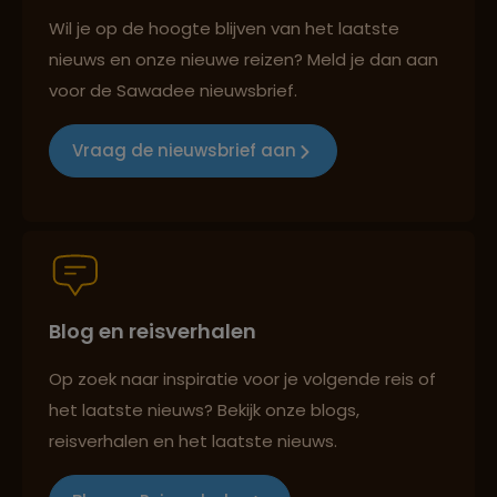
Best beoordeelde reisroutes
Wil je op de hoogte blijven van het laatste
nieuws en onze nieuwe reizen? Meld je dan aan
voor de Sawadee nieuwsbrief.
Reizen met oog voor mens, cultuur en milieu
Vraag de nieuwsbrief aan
Groepsreizen mét indivuele vrijheid
Blog en reisverhalen
Persoonlijk en deskundig reisadvies
Op zoek naar inspiratie voor je volgende reis of
het laatste nieuws? Bekijk onze blogs,
Best beoordeelde reisroutes
reisverhalen en het laatste nieuws.