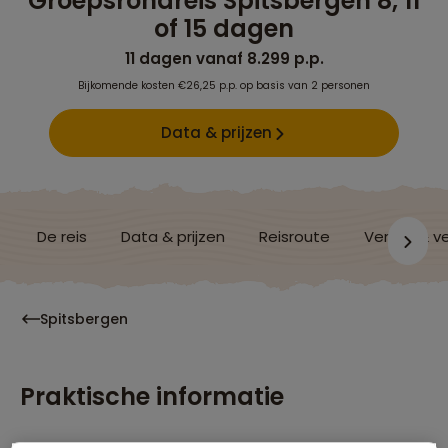
Groepsrondreis Spitsbergen 8, 11
of 15 dagen
11 dagen vanaf 8.299 p.p.
Bijkomende kosten €26,25 p.p. op basis van 2 personen
Data & prijzen
De reis
Data & prijzen
Reisroute
Verblijf & v
Spitsbergen
Praktische informatie