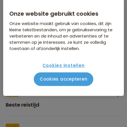
Onze website gebruikt cookies
Inbegrepen in de reissom
Onze website maakt gebruik van cookies, dit zijn
kleine tekstbestanden, om je gebruikservaring te
verbeteren en de inhoud en advertenties af te
stemmen op je interesses. Je kunt ze volledig
toestaan of afzonderlijk instellen.
Financiën
Cookies instellen
Cookies accepteren
Beste reistijd