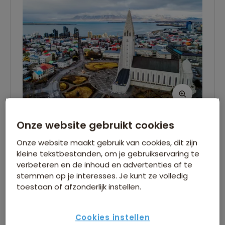
Onze website gebruikt cookies
| vlucht Amsterdam - Reykjavik
Onze website maakt gebruik van cookies, dit zijn
kleine tekstbestanden, om je gebruikservaring te
De arctische expeditie begint in Reykjavik, de
verbeteren en de inhoud en advertenties af te
hoofdstad van IJsland. Je brengt de nacht door
stemmen op je interesses. Je kunt ze volledig
in een comfortabel hotel. Afhankelijk van je
toestaan of afzonderlijk instellen.
vluchtschema heb je de dag om de stad op
eigen gelegenheid te verkennen. Voor het
Cookies instellen
vluchtschema verwijzen we naar het kopje