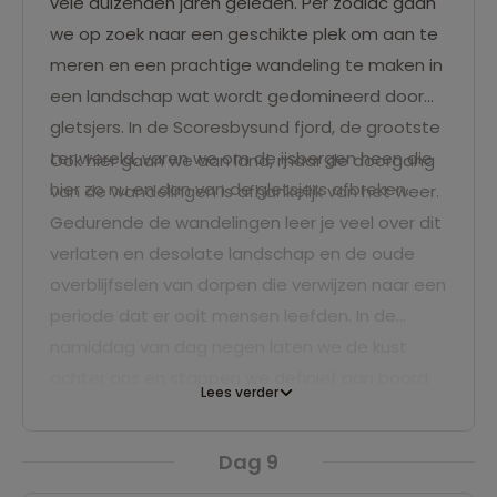
vele duizenden jaren geleden. Per zodiac gaan
we op zoek naar een geschikte plek om aan te
meren en een prachtige wandeling te maken in
een landschap wat wordt gedomineerd door
gletsjers. In de Scoresbysund fjord, de grootste
ter wereld, varen we om de ijsbergen heen die
Ook hier gaan we aan land, maar de doorgang
hier zo nu en dan van de gletsjers afbreken.
van de wandelingen is afhankelijk van het weer.
Gedurende de wandelingen leer je veel over dit
verlaten en desolate landschap en de oude
overblijfselen van dorpen die verwijzen naar een
periode dat er ooit mensen leefden. In de
namiddag van dag negen laten we de kust
achter ons en stappen we definief aan boord
Lees verder
als we verder varen.
Dag 9