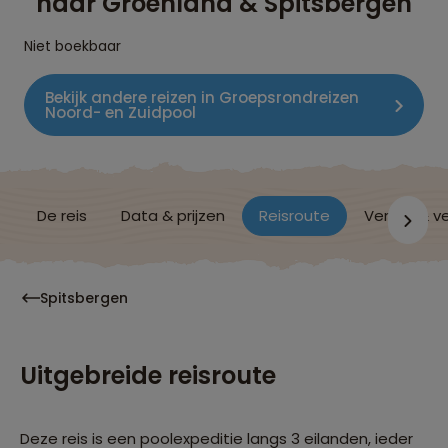
naar Groenland & Spitsbergen
Niet boekbaar
Bekijk andere reizen in Groepsrondreizen
Noord- en Zuidpool
De reis
Data & prijzen
Reisroute
Verblijf & v
Spitsbergen
Uitgebreide reisroute
Deze reis is een poolexpeditie langs 3 eilanden, ieder