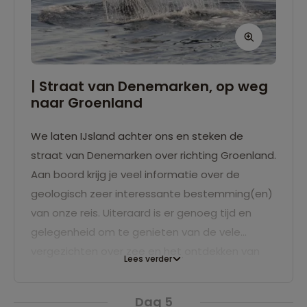
| Straat van Denemarken, op weg
naar Groenland
We laten IJsland achter ons en steken de
straat van Denemarken over richting Groenland.
Aan boord krijg je veel informatie over de
geologisch zeer interessante bestemming(en)
van onze reis. Uiteraard is er genoeg tijd en
gelegenheid om te genieten van de vele
vergezichten over zee en het ontdekken van
Lees verder
walvissen. Met perfecte weersomstadigheden
zijn in deze wateren in de zomer vele
Dag 5