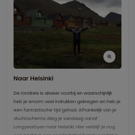
zomermaanden vaak ijsberen te zien. Terug
aan boord verzamelen we ons na het diner op
de boeg van het schil in helder daglicht. We
passeren namelijk een unieke grens, 80 graden
noorderbreedte waarbij we nog slechts
zeshonderd kilometer verwijderd zijn van het
meest noordelijke punt op aarde. We eindigen
de dag met een bezoek aan een kleine atol
achtige eilandengroep waar de walrussen door
een lage zeespiegel heerlijk genieten van de
Naar Helsinki
zon.
De rondreis is alweer voorbij en waarschijnlijk
heb je enorm veel indrukken gekregen en heb je
een fantastische tijd gehad. Afhankelijk van je
vluchtschema vlieg je vandaag vanaf
Longyearbyen naar Helsinki. Hier verblijf je nog