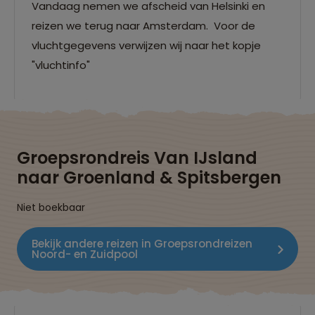
Vandaag nemen we afscheid van Helsinki en
snel bij. Soms worden er andere Stand-up
paddleboarding mogelijkheden op het schip
reizen we terug naar Amsterdam. Voor de
aangeboden, óók hiervoor geldt, wie het eerst
vluchtgegevens verwijzen wij naar het kopje
komt, wie het eerst maalt.
"vluchtinfo"
Groepsrondreis Van IJsland
naar Groenland & Spitsbergen
Niet boekbaar
Bekijk andere reizen in Groepsrondreizen
Noord- en Zuidpool