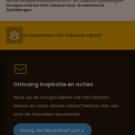
Home
•
Groepsrondreizen
•
Noord- en Zuidpool
•
Spitsbergen
•
Groepsrondreis Van IJsland naar Groenland &
Groepsreizen mét indivuele vrijheid
Spitsbergen
Persoonlijk en deskundig reisadvies
Best beoordeelde reisroutes
Ontvang inspiratie en acties
Reizen met oog voor mens, cultuur en milieu
Wil je op de hoogte blijven van het laatste
nieuws en onze nieuwe reizen? Meld je dan aan
voor de Sawadee nieuwsbrief.
Groepsreizen mét indivuele vrijheid
Vraag de nieuwsbrief aan