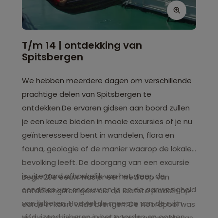
T/m 14 | ontdekking van
Spitsbergen
We hebben meerdere dagen om verschillende
prachtige delen van Spitsbergen te
ontdekken.De ervaren gidsen aan boord zullen
je een keuze bieden in mooie excursies of je nu
geïnteresseerd bent in wandelen, flora en
fauna, geologie of de manier waarop de lokale
bevolking leeft. De doorgang van een excursie
is uiteraard afhankelijk van het weer, de
Begin 20e eeuw was er een wedloop van
condities van sneeuw en ijs en de aanwezigheid
ontdekkingsreizigers die de laatste plekken op
van ijsberen. Hoewel de meeste van de ruim
aarde in kaart wilde brengen. De Noordpool was
vijfduizend ijsberen in het noorden en oosten
een gebied wat nog niet in kaart gebracht was