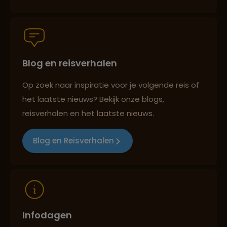
Groepsreizen mét indivuele vrijheid
Blog en reisverhalen
Reiszekerheid met Sawadee
Op zoek naar inspiratie voor je volgende reis of
het laatste nieuws? Bekijk onze blogs,
Persoonlijk en deskundig reisadvies
reisverhalen en het laatste nieuws.
Blog en Reisverhalen
Reizen met oog voor mens, cultuur en milieu
Infodagen