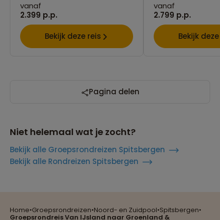
vanaf
vanaf
2.399 p.p.
2.799 p.p.
Bekijk deze reis
Bekijk deze
Pagina delen
Niet helemaal wat je zocht?
Bekijk alle Groepsrondreizen Spitsbergen
Bekijk alle Rondreizen Spitsbergen
Home
•
Groepsrondreizen
•
Noord- en Zuidpool
•
Spitsbergen
•
Groepsrondreis Van IJsland naar Groenland &
Reizen met oog voor mens, cultuur en milieu