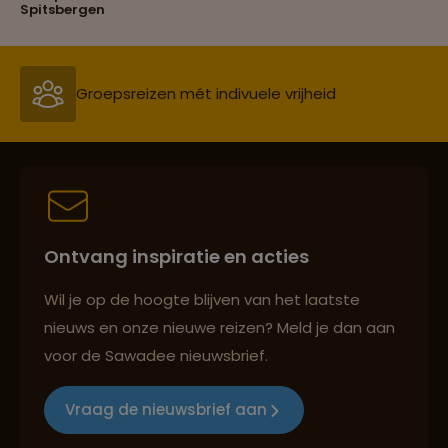
Spitsbergen
Groepsreizen mét indivuele vrijheid
Reiszekerheid met Sawadee
Ontvang inspiratie en acties
Persoonlijk en deskundig reisadvies
Wil je op de hoogte blijven van het laatste
nieuws en onze nieuwe reizen? Meld je dan aan
voor de Sawadee nieuwsbrief.
Reizen met oog voor mens, cultuur en milieu
Vraag de nieuwsbrief aan