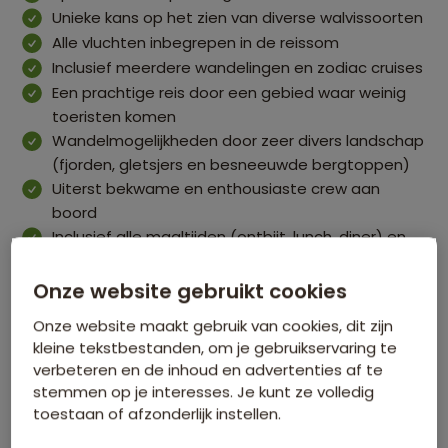
Unieke kans op het zien van diverse walvissoorten
Alle vluchten inbegrepen in de reissom
Inclusief meerdere wandelingen en zodiac cruises
Een prachtige reis door een gebied waar weinig
toeristen komen
Wandelmogelijkheden door zeer divers landschap
(fjorden, gletsjers en besneeuwde bergtoppen)
Uiterst bekwame en enthousiaste crew aan
boord
Inclusief alle maaltijden (ontbijt, lunch, diner) en
snacks aan boord
Bekijk alle voordelen
Onze website gebruikt cookies
Comfort en zwaarte van de reis
Onze website maakt gebruik van cookies, dit zijn
kleine tekstbestanden, om je gebruikservaring te
verbeteren en de inhoud en advertenties af te
Zwaarte van de reis
stemmen op je interesses. Je kunt ze volledig
toestaan of afzonderlijk instellen.
Comfort van de overnachtingen