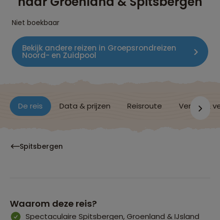
naar Groenland & Spitsbergen
Niet boekbaar
Bekijk andere reizen in Groepsrondreizen
Noord- en Zuidpool
De reis
Data & prijzen
Reisroute
Verblijf & v
Spitsbergen
Waarom deze reis?
Spectaculaire Spitsbergen, Groenland & IJsland