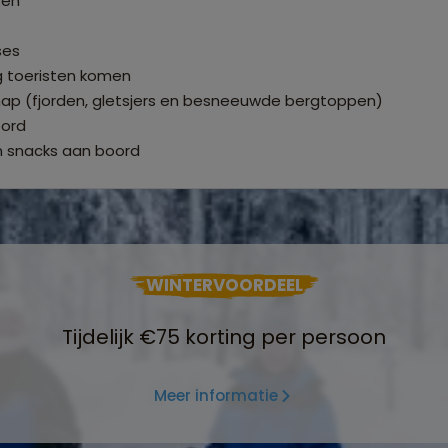
ten
ses
g toeristen komen
hap (fjorden, gletsjers en besneeuwde bergtoppen)
oord
 en snacks aan boord
WINTERVOORDEEL
Tijdelijk €75 korting per persoon
Meer informatie