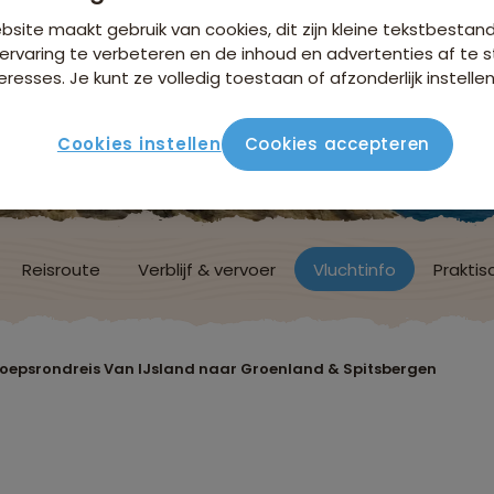
site maakt gebruik van cookies, dit zijn kleine tekstbestan
ervaring te verbeteren en de inhoud en advertenties af t
eresses. Je kunt ze volledig toestaan of afzonderlijk instellen
Cookies instellen
Cookies accepteren
Reisroute
Verblijf & vervoer
Vluchtinfo
Praktis
oepsrondreis Van IJsland naar Groenland & Spitsbergen