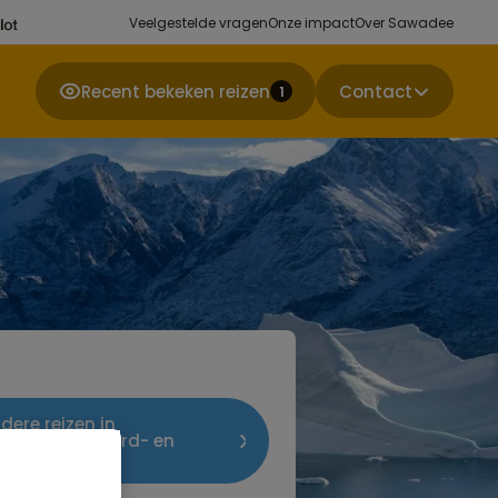
Veelgestelde vragen
Onze impact
Over Sawadee
Recent bekeken reizen
Contact
1
ndere reizen in
ondreizen Noord- en
l