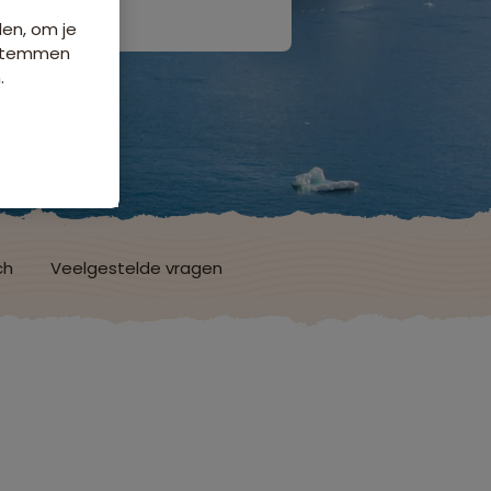
den, om je
e stemmen
.
ch
Veelgestelde vragen