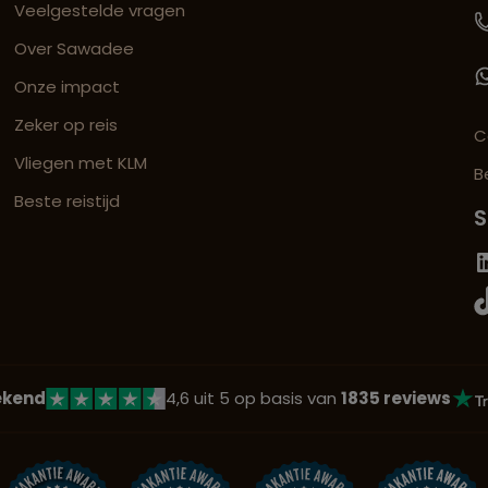
Veelgestelde vragen
Over Sawadee
Onze impact
Zeker op reis
C
Vliegen met KLM
B
Beste reistijd
S
ekend
4,6 uit 5 op basis van
1835 reviews