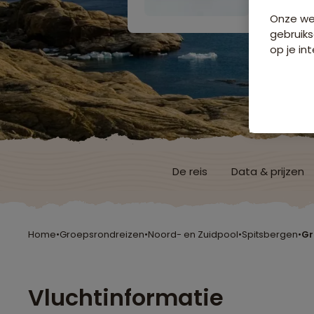
Onze web
gebruiks
op je int
De reis
Data & prijzen
Home
•
Groepsrondreizen
•
Noord- en Zuidpool
•
Spitsbergen
•
Gr
Vluchtinformatie