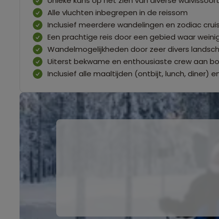
Unieke kans op het zien van diverse walvissoor
Alle vluchten inbegrepen in de reissom
Inclusief meerdere wandelingen en zodiac crui
Een prachtige reis door een gebied waar weini
Wandelmogelijkheden door zeer divers landsc
Uiterst bekwame en enthousiaste crew aan b
Inclusief alle maaltijden (ontbijt, lunch, diner)