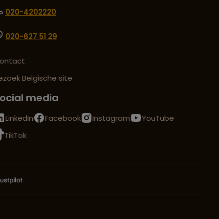
020-4202220
020-627 51 29
ontact
ezoek Belgische site
ocial media
LinkedIn
Facebook
Instagram
YouTube
TikTok