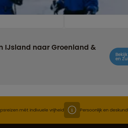
n IJsland naar Groenland &
Bekij
en Zu
psreizen mét indivuele vrijheid
Persoonlijk en deskund