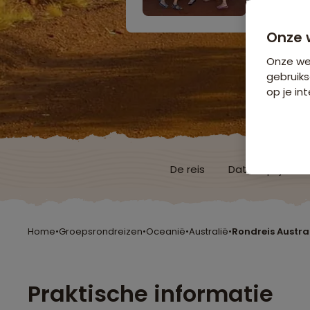
Onze 
Onze web
gebruiks
op je int
De reis
Data & prijzen
Home
•
Groepsrondreizen
•
Oceanië
•
Australië
•
Rondreis Austra
Praktische informatie