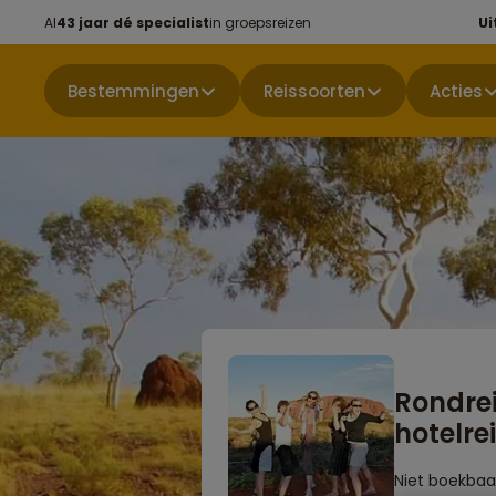
Al
43 jaar dé specialist
in groepsreizen
Ui
Bestemmingen
Reissoorten
Acties
Rondrei
hotelre
Niet boekbaa