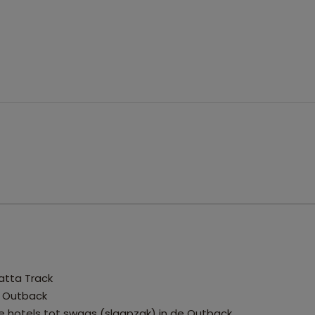
tta Track
de Outback
 hotels tot swags (slaapzak) in de Outback