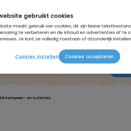
website gebruikt cookies
site maakt gebruik van cookies, dit zijn kleine tekstbestan
ervaring te verbeteren en de inhoud en advertenties af t
eresses. Je kunt ze volledig toestaan of afzonderlijk instellen
Cookies instellen
Cookies accepteren
Reisroute
Verblijf & vervoer
Vluchtinfo
Praktis
lië kampeer- en hotelreis