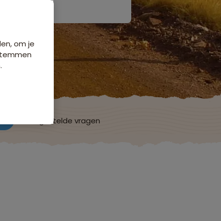
den, om je
e stemmen
.
ch
Veelgestelde vragen