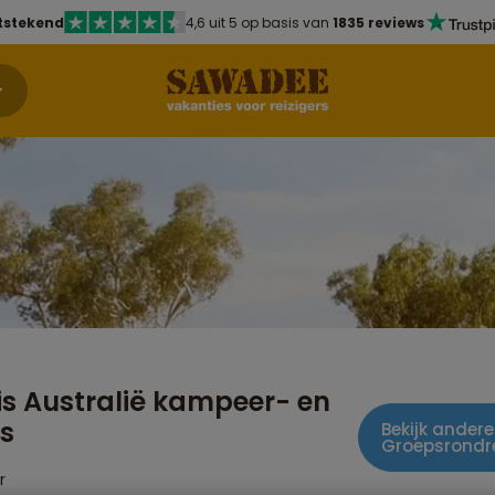
tstekend
4,6 uit 5 op basis van
1835 reviews
s Australië kampeer- en
is
Bekijk andere
Groepsrondr
r