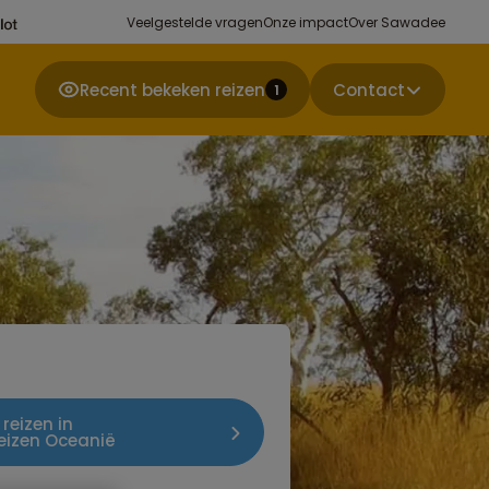
Veelgestelde vragen
Onze impact
Over Sawadee
Recent bekeken reizen
Contact
1
 reizen in
eizen Oceanië