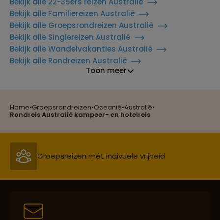
Bekijk alle 22-35ers reizen Australië
Bekijk alle Familiereizen Australië
Bekijk alle Groepsrondreizen Australië
Bekijk alle Singlereizen Australië
Bekijk alle Wandelvakanties Australië
Bekijk alle Rondreizen Australië
Toon meer
Home
•
Groepsrondreizen
•
Oceanië
•
Australië
•
Reizen met oog voor mens, cultuur en milieu
Rondreis Australië kampeer- en hotelreis
Groepsreizen mét indivuele vrijheid
Persoonlijk en deskundig reisadvies