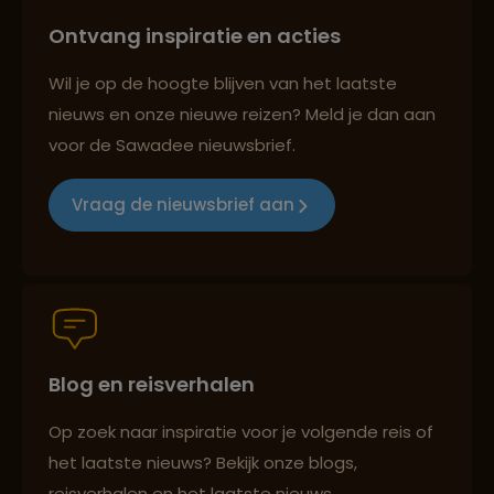
Ontvang inspiratie en acties
Best beoordeelde reisroutes
Wil je op de hoogte blijven van het laatste
nieuws en onze nieuwe reizen? Meld je dan aan
voor de Sawadee nieuwsbrief.
Reizen met oog voor mens, cultuur en milieu
Vraag de nieuwsbrief aan
Groepsreizen mét indivuele vrijheid
Blog en reisverhalen
Persoonlijk en deskundig reisadvies
Op zoek naar inspiratie voor je volgende reis of
het laatste nieuws? Bekijk onze blogs,
Best beoordeelde reisroutes
reisverhalen en het laatste nieuws.