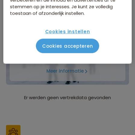
stemmen op je interesses. Je kunt ze volledig
Inbegrepen in de reissom
toestaan of afzonderlijk instellen.
Bijkomende kosten
Cookies instellen
WINTERVOORDEEL
Cookies accepteren
Tijdelijk €75 korting per persoon
Meer informatie
Er werden geen vertrekdata gevonden