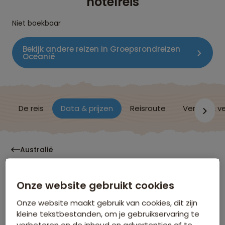
hotelreis
Niet boekbaar
Bekijk andere reizen in Groepsrondreizen
Oceanië
De reis
Data & prijzen
Reisroute
Verblijf & v
Australië
Onze website gebruikt cookies
Data & Prijzen
Onze website maakt gebruik van cookies, dit zijn
kleine tekstbestanden, om je gebruikservaring te
Klik op de links voor meer informatie over:
verbeteren en de inhoud en advertenties af te