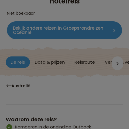
hotelreis
Niet boekbaar
Bekijk andere reizen in Groepsrondreizen
Oceanië
De reis
Data & prijzen
Reisroute
Verblijf & v
Australië
Waarom deze reis?
Kamperen in de oneindige Outback