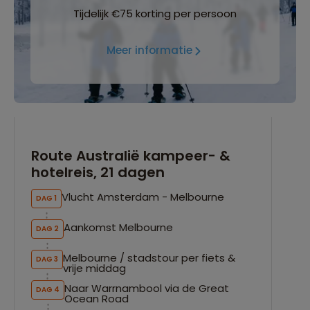
Tijdelijk €75 korting per persoon
Meer informatie
Route Australië kampeer- &
hotelreis, 21 dagen
Vlucht Amsterdam - Melbourne
DAG 1
Aankomst Melbourne
DAG 2
Melbourne / stadstour per fiets &
DAG 3
vrije middag
Naar Warrnambool via de Great
DAG 4
Ocean Road