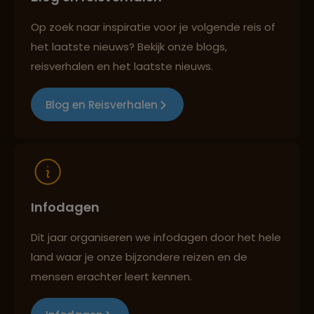
Op zoek naar inspiratie voor je volgende reis of
Best beoordeelde reisroutes
het laatste nieuws? Bekijk onze blogs,
reisverhalen en het laatste nieuws.
Reizen met oog voor mens, cultuur en milieu
Blog en Reisverhalen
Infodagen
Dit jaar organiseren we infodagen door het hele
land waar je onze bijzondere reizen en de
mensen erachter leert kennen.