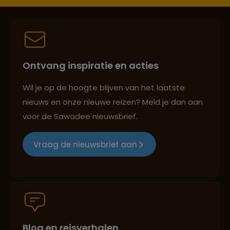
Persoonlijk en deskundig reisadvies
Best beoordeelde reisroutes
Ontvang inspiratie en acties
Wil je op de hoogte blijven van het laatste
nieuws en onze nieuwe reizen? Meld je dan aan
Reizen met oog voor mens, cultuur en milieu
voor de Sawadee nieuwsbrief.
Vraag de nieuwsbrief aan
Groepsreizen mét indivuele vrijheid
Persoonlijk en deskundig reisadvies
Blog en reisverhalen