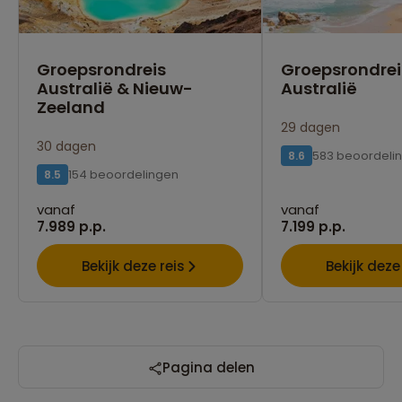
Groepsrondreis
Groepsrondrei
Australië & Nieuw-
Australië
Zeeland
29 dagen
30 dagen
583 beoordeli
8.6
154 beoordelingen
8.5
vanaf
vanaf
7.989 p.p.
7.199 p.p.
Bekijk deze reis
Bekijk deze
Pagina delen