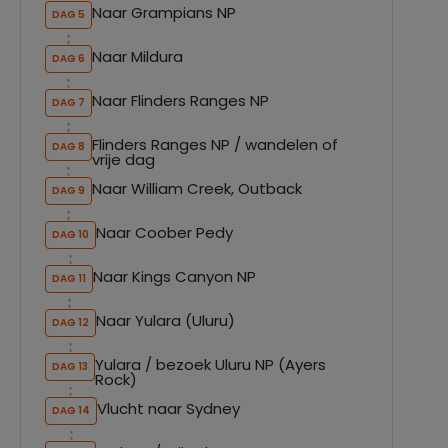
Naar Grampians NP
DAG 5
Naar Mildura
DAG 6
Naar Flinders Ranges NP
DAG 7
Flinders Ranges NP / wandelen of
DAG 8
vrije dag
Naar William Creek, Outback
DAG 9
Naar Coober Pedy
DAG 10
Naar Kings Canyon NP
DAG 11
Naar Yulara (Uluru)
DAG 12
Yulara / bezoek Uluru NP (Ayers
DAG 13
Rock)
Vlucht naar Sydney
DAG 14