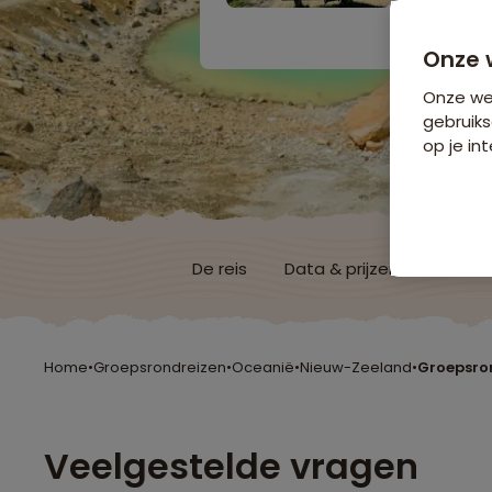
Bijkomende koste
Onze 
Onze web
gebruiks
op je int
De reis
Data & prijzen
Reisro
Home
•
Groepsrondreizen
•
Oceanië
•
Nieuw-Zeeland
•
Groepsro
Veelgestelde vragen