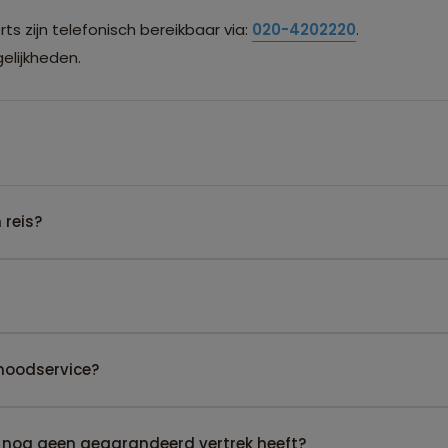
s zijn telefonisch bereikbaar via:
020-4202220
.
lijkheden.
 reis?
noodservice?
 nog geen gegarandeerd vertrek heeft?