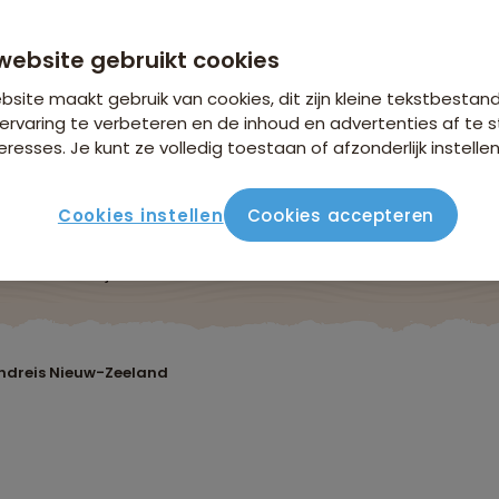
n €26,25 p.p. op basis van 2 personen
website gebruikt cookies
site maakt gebruik van cookies, dit zijn kleine tekstbestan
ervaring te verbeteren en de inhoud en advertenties af t
eresses. Je kunt ze volledig toestaan of afzonderlijk instellen
Cookies instellen
Cookies accepteren
ute
Verblijf & vervoer
Vluchtinfo
Praktisch
Beo
ndreis Nieuw-Zeeland