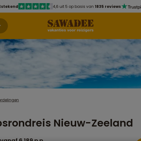
tstekend
4,6 uit 5 op basis van
1835 reviews
ordelingen
srondreis Nieuw-Zeeland
vanaf 6.189 p.p.