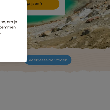
Data & prijzen
den, om je
e stemmen
.
ordelingen
Veelgestelde vragen