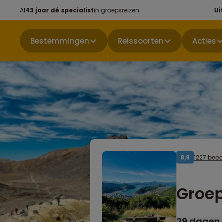
Al
43 jaar dé specialist
in groepsreizen
Ui
Bestemmingen
Reissoorten
Acties
1227 beo
8,9
Groep
29 dagen 