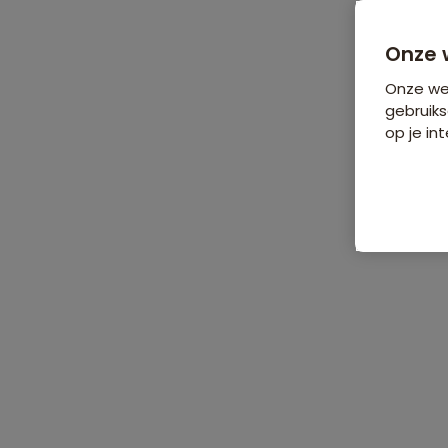
Bijkomende koste
Onze 
Onze web
gebruiks
op je int
De reis
Data & prijzen
Reisro
Home
•
Groepsrondreizen
•
Oceanië
•
Nieuw-Zeeland
•
Groepsro
Groepsrondreis Nieuw-Zeeland