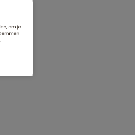
Data & prijzen
den, om je
e stemmen
.
ordelingen
Veelgestelde vragen
1227 beoordelingen
8,9