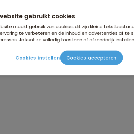
n €26,25 p.p. op basis van 2 personen
website gebruikt cookies
site maakt gebruik van cookies, dit zijn kleine tekstbestan
ervaring te verbeteren en de inhoud en advertenties af t
eresses. Je kunt ze volledig toestaan of afzonderlijk instellen
Cookies instellen
Cookies accepteren
ute
Verblijf & vervoer
Vluchtinfo
Praktisch
Beo
ndreis Nieuw-Zeeland