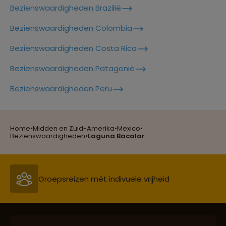
Bezienswaardigheden Brazilië
Lees meer over Palenque
Bezienswaardigheden Colombia
Bezienswaardigheden Costa Rica
Lees meer over Paricutin
Bezienswaardigheden Patagonië
Reizen met oog voor mens, cultuur en milieu
Bezienswaardigheden Peru
Lees meer over Pico De Orizaba
Home
•
Midden en Zuid-Amerika
•
Mexico
•
Groepsreizen mét indivuele vrijheid
Bezienswaardigheden
•
Laguna Bacalar
Lees meer over Playa Del Carmen
Lees meer over Puerto Vallarta
Persoonlijk en deskundig reisadvies
Lees meer over Riviera Maya