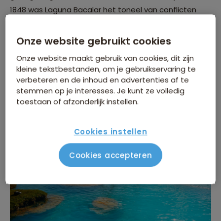
1848 was Laguna Bacalar het toneel van conflicten
tijdens de Kastenoorlog, een sociale opstand van de
Maya-bevolking tegen de Mexicaanse yucatecos die
Onze website gebruikt cookies
hen onderdrukten. Doorheen de tijd bleef dit meer
Onze website maakt gebruik van cookies, dit zijn
relatief geïsoleerd tot recentere toeristische
kleine tekstbestanden, om je gebruikservaring te
ontwikkelingen, die een nieuwe pagina toevoegden
verbeteren en de inhoud en advertenties af te
stemmen op je interesses. Je kunt ze volledig
aan zijn geschiedenis.
toestaan of afzonderlijk instellen.
Cookies instellen
Cookies accepteren