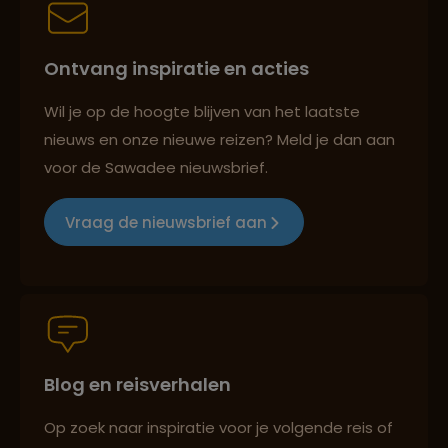
Best beoordeelde reisroutes
Ontvang inspiratie en acties
Lees meer over Sumidero Canyon
Reizen met oog voor mens, cultuur en milieu
Wil je op de hoogte blijven van het laatste
nieuws en onze nieuwe reizen? Meld je dan aan
Lees meer over Teotihuacán
voor de Sawadee nieuwsbrief.
Groepsreizen mét indivuele vrijheid
Vraag de nieuwsbrief aan
Lees meer over Xochimilco
Persoonlijk en deskundig reisadvies
Blog en reisverhalen
Best beoordeelde reisroutes
Op zoek naar inspiratie voor je volgende reis of