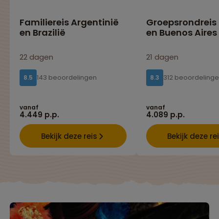
Familiereis Argentinië
Groepsrondreis 
en Brazilië
en Buenos Aires
Lees meer over Manaus
22 dagen
21 dagen
Lees meer over Maracanã
143 beoordelingen
312 beoordeling
8.5
8.3
vanaf
vanaf
Lees meer over Pantanal
4.449 p.p.
4.089 p.p.
Bekijk deze reis
Bekijk deze re
Lees meer over Paraty
Lees meer over Rio De Janeiro