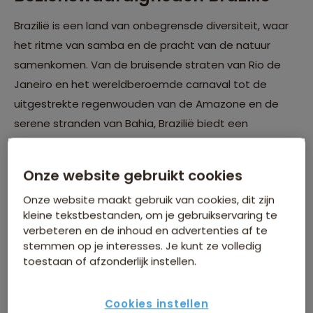
Brazilië is een land van onbegrensde diversiteit, waar
het ritme van samba en de pracht van de natuur
samenkomen. Van de bruisende straten van Rio de
Janeiro en het wereldberoemde carnaval tot de
uitgestrekte regenwouden van de Amazone en de
serene stranden van Bahia, Brazilië biedt een
onvergetelijke mix van cultuur, natuur en avontuur.
Ontdek de majestueuze Iguaçu-watervallen, ervaar
Onze website gebruikt cookies
de energie van het voetbal in São Paulo, of verken de
Onze website maakt gebruik van cookies, dit zijn
koloniale charme van Salvador.
kleine tekstbestanden, om je gebruikservaring te
verbeteren en de inhoud en advertenties af te
Bekijk alle rondreizen naar Brazilië
stemmen op je interesses. Je kunt ze volledig
toestaan of afzonderlijk instellen.
Cookies instellen