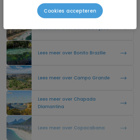
Alle bezienswaardigheden van Brazilië
Cookies accepteren
Lees meer over Barra Da Tijuca
Lees meer over Bonito Brazilie
Lees meer over Campo Grande
Lees meer over Chapada
Diamantina
Lees meer over Copacabana