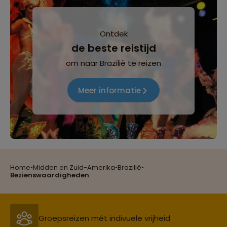
Lees meer over Rocinha
Ontdek
de beste reistijd
Lees meer over Salvador
om naar Brazilië te reizen
Meer informatie
Lees meer over São Paulo
Lees meer over Vila Madalena
Home
•
Midden en Zuid-Amerika
•
Brazilië
•
Reizen met oog voor mens, cultuur en milieu
Bezienswaardigheden
Groepsreizen mét indivuele vrijheid