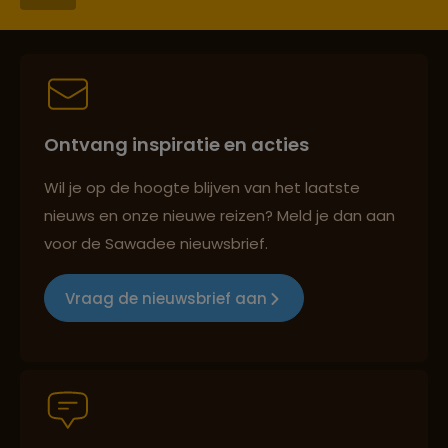
Persoonlijk en deskundig reisadvies
Ontvang inspiratie en acties
Best beoordeelde reisroutes
Wil je op de hoogte blijven van het laatste
nieuws en onze nieuwe reizen? Meld je dan aan
voor de Sawadee nieuwsbrief.
Reizen met oog voor mens, cultuur en milieu
Vraag de nieuwsbrief aan
Groepsreizen mét indivuele vrijheid