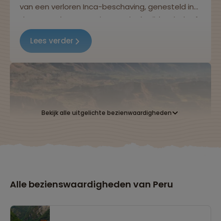
van een verloren Inca-beschaving, genesteld in
de groene bergen. Reis terug in de tijd en beleef
een...
Lees verder
Bekijk alle uitgelichte bezienwaardigheden
Colca Canyon
Alle bezienswaardigheden van Peru
Diep in de Zuid-Peruviaanse Andes ligt Colca
Canyon, een adembenemende kloof die dubbel