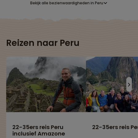
Bekijk alle bezienwaardigheden in Peru
Lees meer over Colca Canyon
Lees meer over Cordillera
Reizen naar Peru
Huayhuash
Lees meer over Cuzco
Lees meer over Het Titicacameer
Lees meer over Huacachina
22-35ers reis Peru
22-35ers reis Pe
inclusief Amazone
Lees meer over Huaraz