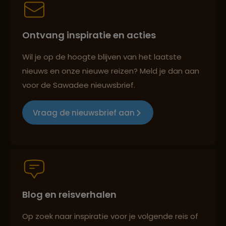
Persoonlijk en deskundig reisadvies
Lees meer over Nazcalijnen
Ontvang inspiratie en acties
Best beoordeelde reisroutes
Wil je op de hoogte blijven van het laatste
Lees meer over Ollantaytambo
nieuws en onze nieuwe reizen? Meld je dan aan
voor de Sawadee nieuwsbrief.
Reizen met oog voor mens, cultuur en milieu
Lees meer over Puerto Maldonado
Vraag de nieuwsbrief aan
Groepsreizen mét indivuele vrijheid
Lees meer over Puno
Lees meer over Sacred Valley
Blog en reisverhalen
Persoonlijk en deskundig reisadvies
Op zoek naar inspiratie voor je volgende reis of