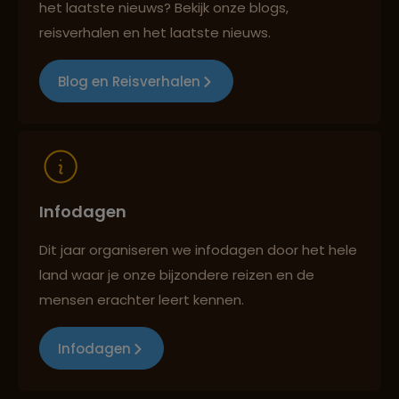
Lees meer over Sacsayhuamán
het laatste nieuws? Bekijk onze blogs,
Best beoordeelde reisroutes
reisverhalen en het laatste nieuws.
Lees meer over Salkantay Trek
Blog en Reisverhalen
Reizen met oog voor mens, cultuur en milieu
Lees meer over Trujillo
Infodagen
Dit jaar organiseren we infodagen door het hele
land waar je onze bijzondere reizen en de
mensen erachter leert kennen.
Infodagen