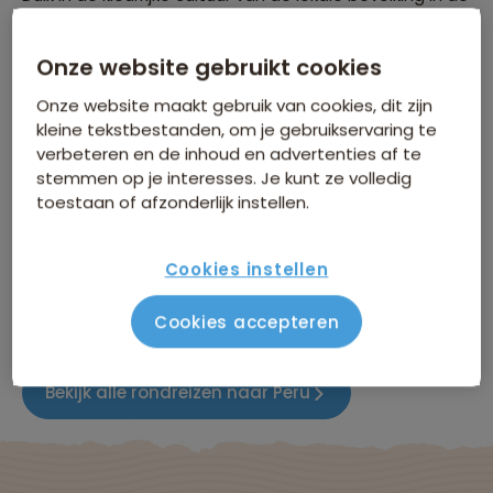
markten van Pisac, waar handgemaakte kunstwerken
en traditionele ambachten te vinden zijn. Ervaar de
Onze website gebruikt cookies
natuurlijke pracht van het Amazone-regenwoud in het
Onze website maakt gebruik van cookies, dit zijn
Tambopata Nationaal Reservaat, een toevluchtsoord
kleine tekstbestanden, om je gebruikservaring te
voor exotische flora en fauna.
verbeteren en de inhoud en advertenties af te
stemmen op je interesses. Je kunt ze volledig
toestaan of afzonderlijk instellen.
Met onze uitgebreide informatie over de
bezienswaardigheden van Peru bent je slechts een klik
Cookies instellen
verwijderd van je volgende grote avontuur. Maak
je klaar om betoverd te worden door de magie van
Cookies accepteren
Peru!
Bekijk alle rondreizen naar Peru