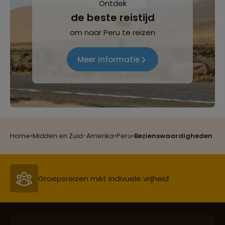
Ontdek
Lees meer over Lima
de beste reistijd
om naar Peru te reizen
Lees meer over Machu Picchu
Meer informatie
Lees meer over Mancora
Reizen met oog voor mens, cultuur en milieu
Lees meer over Manu National Park
Home
•
Midden en Zuid-Amerika
•
Peru
•
Bezienswaardigheden
Lees meer over Maras
Groepsreizen mét indivuele vrijheid
Lees meer over Miraflores