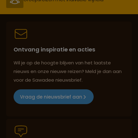
Lees meer over Riviera Maya
Best beoordeelde reisroutes
Ontvang inspiratie en acties
Lees meer over Sumidero Canyon
Reizen met oog voor mens, cultuur en milieu
Wil je op de hoogte blijven van het laatste
nieuws en onze nieuwe reizen? Meld je dan aan
Lees meer over Teotihuacán
voor de Sawadee nieuwsbrief.
Groepsreizen mét indivuele vrijheid
Vraag de nieuwsbrief aan
Lees meer over Xochimilco
Persoonlijk en deskundig reisadvies