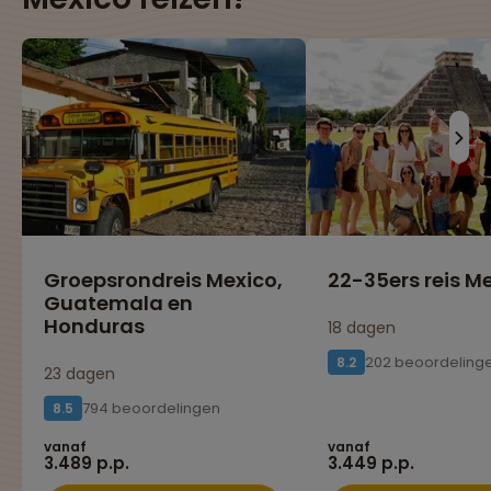
Groepsrondreis Mexico,
22-35ers reis M
Guatemala en
Honduras
18 dagen
202 beoordeling
8.2
23 dagen
794 beoordelingen
8.5
vanaf
vanaf
3.489 p.p.
3.449 p.p.