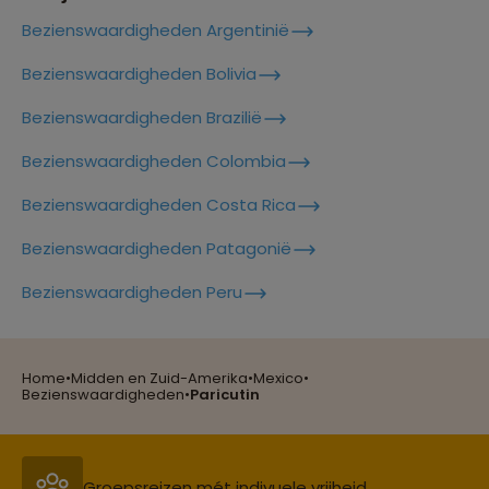
Bezienswaardigheden Argentinië
Lees meer over Merida
Bezienswaardigheden Bolivia
Bezienswaardigheden Brazilië
Lees meer over Oaxaca
Bezienswaardigheden Colombia
Bezienswaardigheden Costa Rica
Lees meer over Palenque
Bezienswaardigheden Patagonië
Reizen met oog voor mens, cultuur en milieu
Bezienswaardigheden Peru
Lees meer over Pico De Orizaba
Home
•
Midden en Zuid-Amerika
•
Mexico
•
Groepsreizen mét indivuele vrijheid
Bezienswaardigheden
•
Paricutin
Lees meer over Playa Del Carmen
Persoonlijk en deskundig reisadvies
Lees meer over Puerto Vallarta