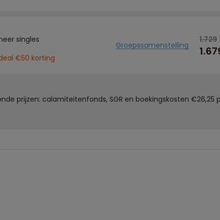
meer singles
1.729
Groepssamenstelling
1.67
eal €50 korting
de prijzen: calamiteitenfonds, SGR en boekingskosten €26,25 p