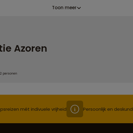
Toon meer
ie Azoren
 2 personen
psreizen mét indivuele vrijheid
Persoonlijk en deskund