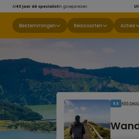
Al
43 jaar dé specialist
in groepsreizen
Ui
Bestemmingen
Reissoorten
Acties
466 beoo
8,5
Wand