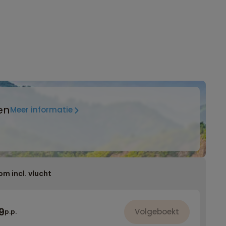
en
Meer informatie
om incl. vlucht
9
Volgeboekt
p.p.