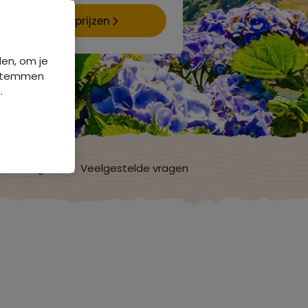
Data & prijzen
den, om je
e stemmen
.
ordelingen
Veelgestelde vragen