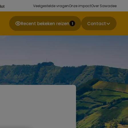
Veelgestelde vragen
Onze impact
Over Sawadee
Recent bekeken reizen
Contact
1