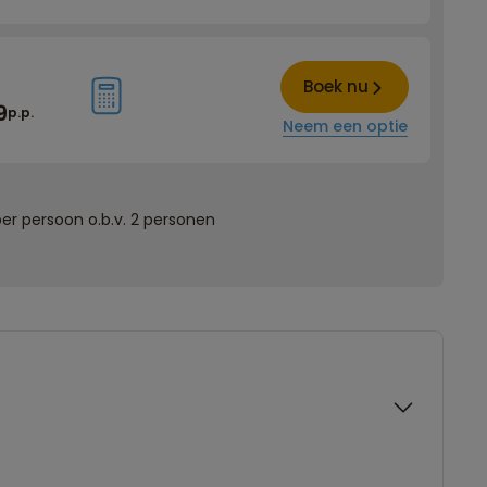
Boek nu
9
p.p.
Neem een optie
er persoon o.b.v. 2 personen