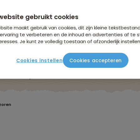
anaf 1.679 p.p.
n €26,25 p.p. op basis van 2 personen
website gebruikt cookies
site maakt gebruik van cookies, dit zijn kleine tekstbestan
ervaring te verbeteren en de inhoud en advertenties af t
eresses. Je kunt ze volledig toestaan of afzonderlijk instellen
Cookies instellen
Cookies accepteren
ute
Verblijf & vervoer
Vluchtinfo
Praktisch
Beo
zoren