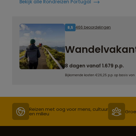
Bekijk alle Rondreizen Portugal
466 beoordelingen
8,5
Wandelvakant
8 dagen vanaf 1.679 p.p.
Bijkomende kosten €26,25 p.p. op basis van
Reizen met oog voor mens, cultuur
Groe
en milieu