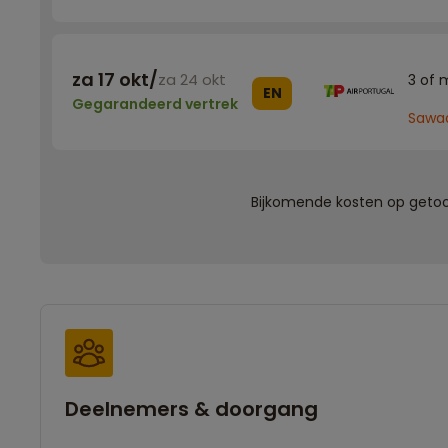
za 17 okt
/
za 24 okt
3 of 
EN
Gegarandeerd vertrek
Sawad
Bijkomende kosten op getoon
Deelnemers & doorgang