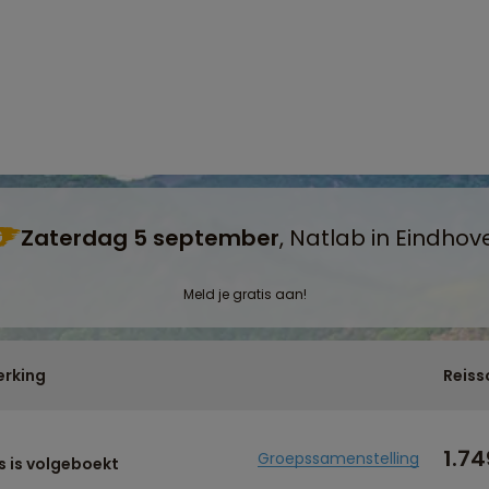
Zaterdag 5 september
, Natlab in Eindhov
G
Meld je gratis aan!
rking
Reiss
1.74
Groepssamenstelling
s is volgeboekt