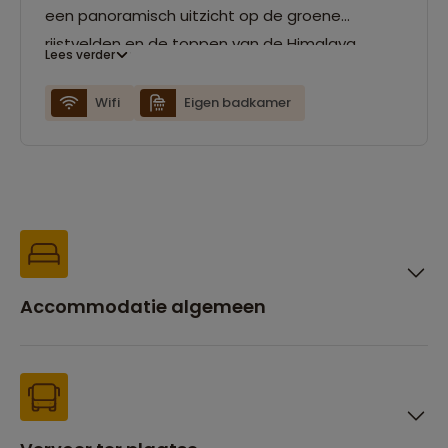
een panoramisch uitzicht op de groene
rijstvelden en de toppen van de Himalaya.
Lees verder
Daarnaast beschikt het resort over een
restaurant en tuin. Verder zijn de kamers
Wifi
Eigen badkamer
voorzien van een eigen badkamer en wifi.
Accommodatie algemeen