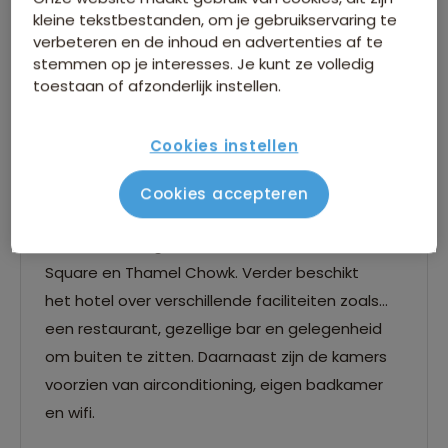
kleine tekstbestanden, om je gebruikservaring te
verbeteren en de inhoud en advertenties af te
stemmen op je interesses. Je kunt ze volledig
toestaan of afzonderlijk instellen.
Skye Inn - Kathmandu
Cookies instellen
Hotel Skye Inn ligt in het centrum van de stad
Cookies accepteren
en dicht in de buurt van meerdere populaire
bezienswaardigheden, waaronder Durbar
Square en Thamel Chowk. Verder beschikt
het hotel over verschillende faciliteiten zoals
een restaurant, gezellige bar en gelegenheid
om buiten te zitten. Daarnaast zijn de kamers
voorzien van airconditioning, eigen badkamer
en wifi.