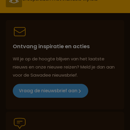
Persoonlijk en deskundig reisadvies
Best beoordeelde reisroutes
Ontvang inspiratie en acties
Wil je op de hoogte blijven van het laatste
Reizen met oog voor mens, cultuur en milieu
nieuws en onze nieuwe reizen? Meld je dan aan
voor de Sawadee nieuwsbrief.
Groepsreizen mét indivuele vrijheid
Vraag de nieuwsbrief aan
Persoonlijk en deskundig reisadvies