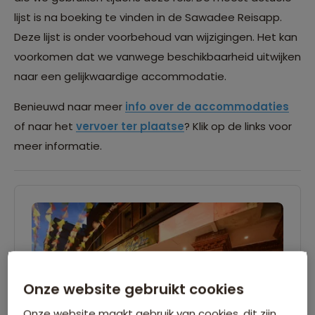
lijst is na boeking te vinden in de Sawadee Reisapp.
Deze lijst is onder voorbehoud van wijzigingen. Het kan
voorkomen dat we vanwege beschikbaarheid uitwijken
naar een gelijkwaardige accommodatie.
Benieuwd naar meer
info over de accommodaties
of naar het
vervoer ter plaatse
? Klik op de links voor
meer informatie.
Onze website gebruikt cookies
Onze website maakt gebruik van cookies, dit zijn