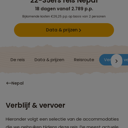
22-35ers reis Nepal
18 dagen vanaf 2.789 p.p.
Bijkomende kosten €26,25 p.p. op basis van 2 personen
Data & prijzen
De reis
Data & prijzen
Reisroute
Verblijf & v
Nepal
Verblijf & vervoer
Hieronder volgt een selectie van de accommodaties
die we gebruiken tijdens deze reis. De meest actuele