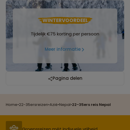
WINTERVOORDEEL
Tijdelijk €75 korting per persoon
Meer informatie
Reizen met oog voor mens, cultuur en milieu
Pagina delen
Home
•
22-35ersreizen
•
Azië
•
Nepal
•
22-35ers reis Nepal
Groepsreizen mét indivuele vrijheid