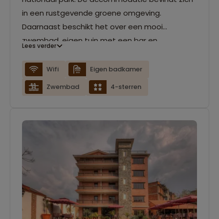
in een rustgevende groene omgeving.
Daarnaast beschikt het over een mooi
zwembad, eigen tuin met een bar en
Lees verder
restaurant. De ruime kamers van het resort
zijn voorzien van airconditioning, een eigen
Wifi
Eigen badkamer
badkamer en wifi.
Zwembad
4-sterren