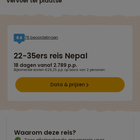
Vervoer ter plaatse
76 beoordelingen
8,6
22-35ers reis Nepal
18 dagen vanaf 2.789 p.p.
Bijkomende kosten €26,25 p.p. op basis van 2 personen
Data & prijzen
Waarom deze reis?
Zeer afwisselende groepsreis voor