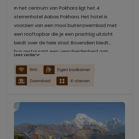
In het centrum van Pokhara ligt het 4
sterrenhotel Aabas Pokhara. Het hotel is
voorzien van een mooi buitenzwembad met
een rooftopbar die je een prachtig uitzicht
biedt over de hele stad. Bovendien biedt
hun restaurant een verscheidenheid aan
Lees verder
gerechten uit de hele wereld. Verder zijn de
kamers voorzien van airconditioning, eigen
Wifi
Eigen badkamer
badkamer, wifi en een kluisje.
Zwembad
4-sterren