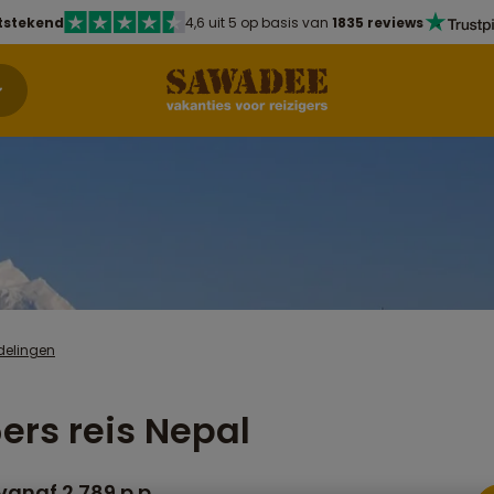
tstekend
4,6 uit 5 op basis van
1835 reviews
delingen
ers reis Nepal
vanaf 2.789 p.p.