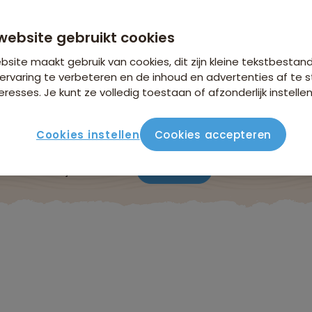
n €26,25 p.p. op basis van 2 personen
website gebruikt cookies
site maakt gebruik van cookies, dit zijn kleine tekstbestan
ervaring te verbeteren en de inhoud en advertenties af t
eresses. Je kunt ze volledig toestaan of afzonderlijk instellen
Cookies instellen
Cookies accepteren
ute
Verblijf & vervoer
Vluchtinfo
Praktisch
Beo