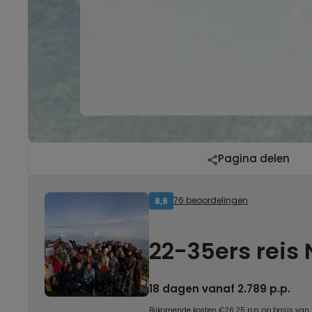
Pagina delen
76 beoordelingen
8,6
22-35ers reis
18 dagen vanaf 2.789 p.p.
Bijkomende kosten €26,25 p.p. op basis van