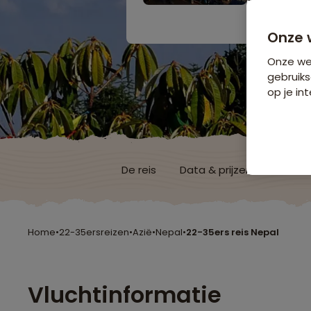
Bijkomende koste
Onze 
Onze web
gebruiks
op je int
De reis
Data & prijzen
Reisro
Home
•
22-35ersreizen
•
Azië
•
Nepal
•
22-35ers reis Nepal
Vluchtinformatie