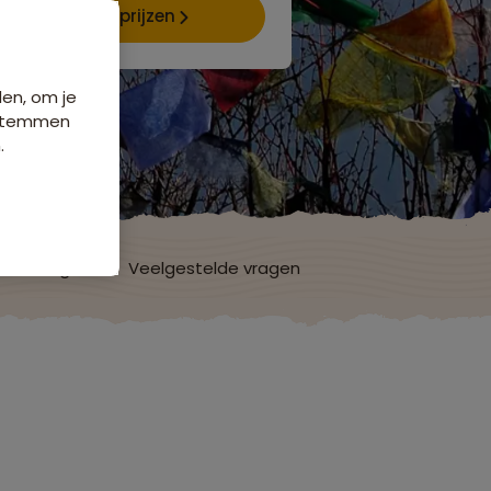
Data & prijzen
den, om je
e stemmen
.
ordelingen
Veelgestelde vragen