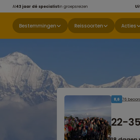
Al
43 jaar dé specialist
in groepsreizen
Ui
Bestemmingen
Reissoorten
Acties
76 beoor
8,6
22-35
18 dagen 