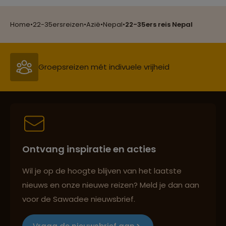
Groepsreizen mét indivuele vrijheid
Home
•
22-35ersreizen
•
Azië
•
Nepal
•
22-35ers reis Nepal
Persoonlijk en deskundig reisadvies
Best beoordeelde reisroutes
Ontvang inspiratie en acties
Reizen met oog voor mens, cultuur en milieu
Wil je op de hoogte blijven van het laatste
nieuws en onze nieuwe reizen? Meld je dan aan
voor de Sawadee nieuwsbrief.
Groepsreizen mét indivuele vrijheid