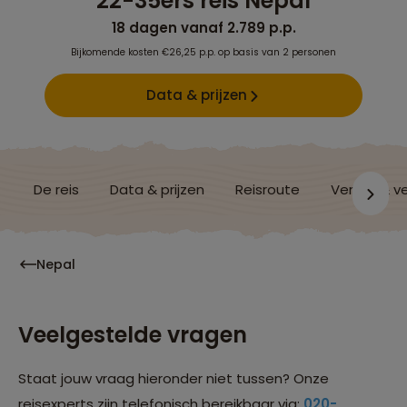
22-35ers reis Nepal
18 dagen vanaf 2.789 p.p.
Bijkomende kosten €26,25 p.p. op basis van 2 personen
Data & prijzen
De reis
Data & prijzen
Reisroute
Verblijf & v
Nepal
Veelgestelde vragen
Staat jouw vraag hieronder niet tussen? Onze
reisexperts zijn telefonisch bereikbaar via:
020-