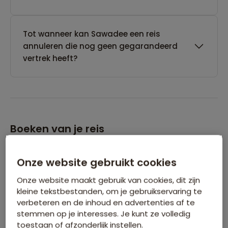
Tot wanneer kan Sawadee een reis
annuleren die nog geen gegarandeerd
vertrek heeft?
Boeken van je reis
Wanneer kan ik het beste een reis
Onze website gebruikt cookies
boeken?
Onze website maakt gebruik van cookies, dit zijn
kleine tekstbestanden, om je gebruikservaring te
verbeteren en de inhoud en advertenties af te
Kan ik ook eerst een optie nemen op een
stemmen op je interesses. Je kunt ze volledig
reis?
toestaan of afzonderlijk instellen.