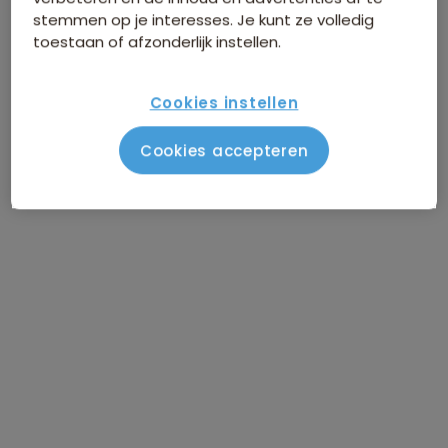
stemmen op je interesses. Je kunt ze volledig
toestaan of afzonderlijk instellen.
Cookies instellen
Cookies accepteren
Route 12 daagse
Groepsrondreis Andalusië 22-
35
Vlucht Amsterdam - Málaga
DAG 1
Via Zahara de la Sierra naar
DAG 2
Montecorto