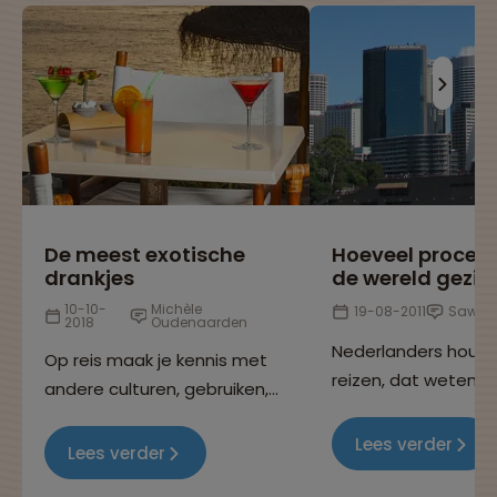
De meest exotische
Hoeveel procen
drankjes
de wereld gezie
10-10-
Michèle
19-08-2011
Sawad
2018
Oudenaarden
Nederlanders houd
Op reis maak je kennis met
reizen, dat weten w
andere culturen, gebruiken,
allemaal, want je k
eetgewoontes en niet
overal op de wereld
Lees verder
geheel onbelangrijk: de
Lees verder
Maar heb jij je ooit
nationale cocktails! In dit
afgevraagd hoevee