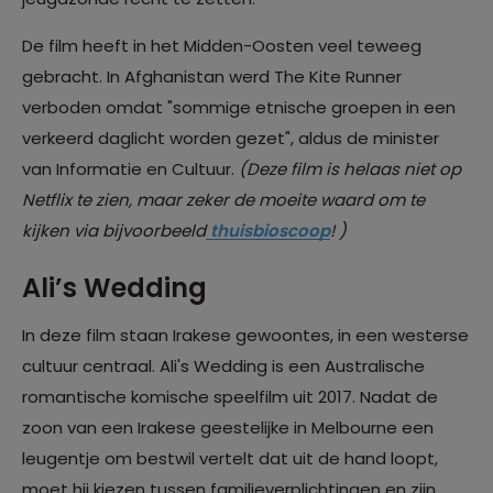
De film heeft in het Midden-Oosten veel teweeg
gebracht. In Afghanistan werd The Kite Runner
verboden omdat "sommige etnische groepen in een
verkeerd daglicht worden gezet", aldus de minister
van Informatie en Cultuur.
(Deze film is helaas niet op
Netflix te zien, maar zeker de moeite waard om te
kijken via bijvoorbeeld
thuisbioscoop
! )
Ali’s Wedding
In deze film staan Irakese gewoontes, in een westerse
cultuur centraal. Ali's Wedding is een Australische
romantische komische speelfilm uit 2017. Nadat de
zoon van een Irakese geestelijke in Melbourne een
leugentje om bestwil vertelt dat uit de hand loopt,
moet hij kiezen tussen familieverplichtingen en zijn