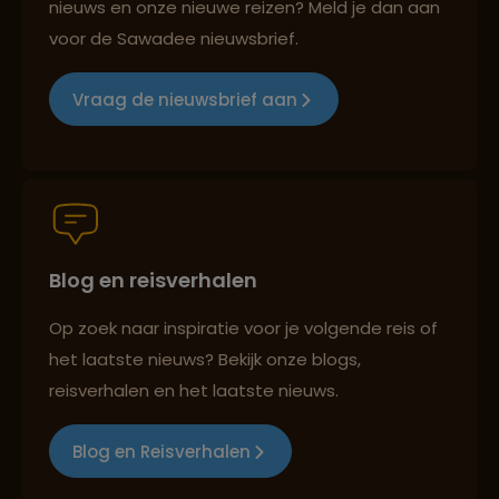
nieuws en onze nieuwe reizen? Meld je dan aan
voor de Sawadee nieuwsbrief.
Reizen met oog voor mens, cultuur en milieu
Vraag de nieuwsbrief aan
Groepsreizen mét indivuele vrijheid
Blog en reisverhalen
Persoonlijk en deskundig reisadvies
Op zoek naar inspiratie voor je volgende reis of
het laatste nieuws? Bekijk onze blogs,
Best beoordeelde reisroutes
reisverhalen en het laatste nieuws.
Blog en Reisverhalen
Reizen met oog voor mens, cultuur en milieu