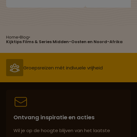
blog hebben we de meest
van de wereld eigenl
bijzondere en populaire
bereisd wordt door
drankjes op een rijtje gezet.
Nederlandse bevolk
Heb jij ze al geproefd?
Home
•
Blog
•
Reizen met oog voor mens, cultuur en milieu
Kijktips Films & Series Midden-Oosten en Noord-Afrika
Groepsreizen mét indivuele vrijheid
Persoonlijk en deskundig reisadvies
Ontvang inspiratie en acties
Best beoordeelde reisroutes
Wil je op de hoogte blijven van het laatste