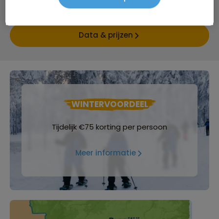
Bijkomende kosten €18,25 p.p. op basis van 4 personen
Data & prijzen
WINTERVOORDEEL
Tijdelijk €75 korting per persoon
Meer informatie