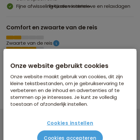
Fijne afwisseling tussen intensieve en relaxdagen
Bekijk alle voordelen
Comfort en zwaarte van de reis
Zwaarte van de reis
Comfort van de overnachtingen
Onze website gebruikt cookies
Groepsgrootte
Onze website maakt gebruik van cookies, dit zijn
kleine tekstbestanden, om je gebruikservaring te
Maximaal 24 personen
verbeteren en de inhoud en advertenties af te
stemmen op je interesses. Je kunt ze volledig
toestaan of afzonderlijk instellen.
Cookies instellen
Familiereis Argentinië en Brazilië
Cookies accepteren
22 dagen vanaf 4.449 p.p.