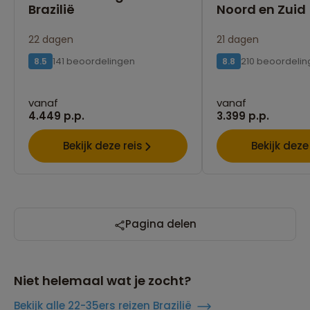
Brazilië
Noord en Zuid
22 dagen
21 dagen
141 beoordelingen
210 beoordeli
8.5
8.8
vanaf
vanaf
4.449 p.p.
3.399 p.p.
Bekijk deze reis
Bekijk deze
Pagina delen
Niet helemaal wat je zocht?
Bekijk alle 22-35ers reizen Brazilië