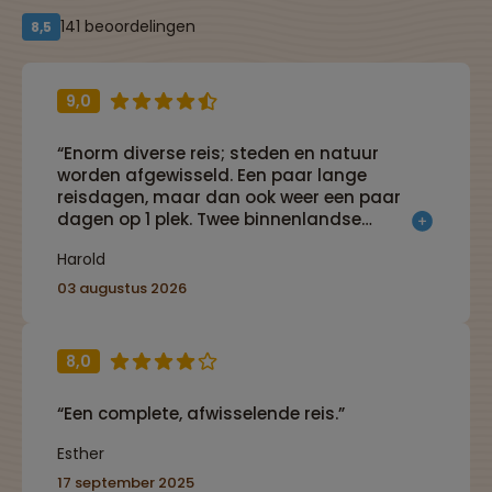
141 beoordelingen
8,5
9,0
“Enorm diverse reis; steden en natuur
worden afgewisseld. Een paar lange
reisdagen, maar dan ook weer een paar
dagen op 1 plek. Twee binnenlandse
vluchten, waardoor grote afstanden snel
Harold
afgelegd worden. Simpele en schone
hotelkamers.”
03 augustus 2026
8,0
“Een complete, afwisselende reis.”
Esther
17 september 2025