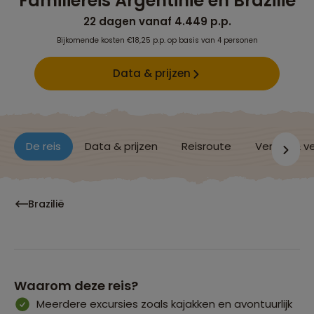
Familiereis Argentinië en Brazilië
22 dagen vanaf 4.449 p.p.
Bijkomende kosten €18,25 p.p. op basis van 4 personen
Data & prijzen
De reis
Data & prijzen
Reisroute
Verblijf & v
Brazilië
Waarom deze reis?
Meerdere excursies zoals kajakken en avontuurlijk