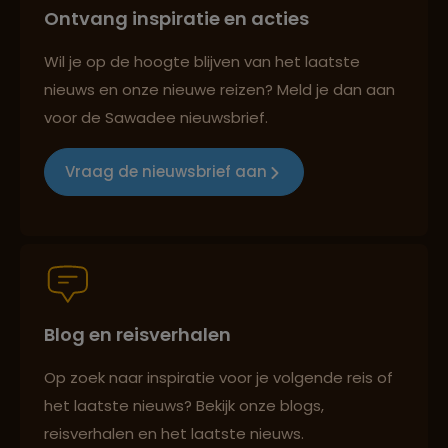
Ontvang inspiratie en acties
Reizen met oog voor mens, cultuur en milieu
Wil je op de hoogte blijven van het laatste
nieuws en onze nieuwe reizen? Meld je dan aan
voor de Sawadee nieuwsbrief.
Groepsreizen mét indivuele vrijheid
Vraag de nieuwsbrief aan
Persoonlijk en deskundig reisadvies
Blog en reisverhalen
Best beoordeelde reisroutes
Op zoek naar inspiratie voor je volgende reis of
het laatste nieuws? Bekijk onze blogs,
Reizen met oog voor mens, cultuur en milieu
reisverhalen en het laatste nieuws.