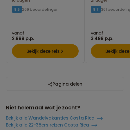
16 dagen
21 dagen
269 beoordelingen
361 beoordeli
8.5
8.7
vanaf
vanaf
2.999 p.p.
3.499 p.p.
Bekijk deze reis
Bekijk deze
Pagina delen
Niet helemaal wat je zocht?
Bekijk alle Wandelvakanties Costa Rica
Bekijk alle 22-35ers reizen Costa Rica