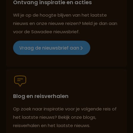
Ontvang inspiratie en acties
Reizen met oog voor mens, cultuur en milieu
Wil je op de hoogte blijven van het laatste
nieuws en onze nieuwe reizen? Meld je dan aan
voor de Sawadee nieuwsbrief.
Groepsreizen mét indivuele vrijheid
Vraag de nieuwsbrief aan
Persoonlijk en deskundig reisadvies
Blog en reisverhalen
Best beoordeelde reisroutes
Op zoek naar inspiratie voor je volgende reis of
het laatste nieuws? Bekijk onze blogs,
Reizen met oog voor mens, cultuur en milieu
reisverhalen en het laatste nieuws.