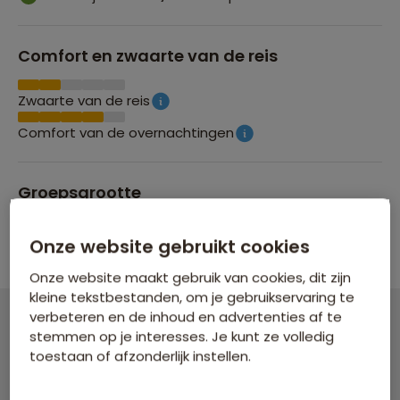
Comfort en zwaarte van de reis
Zwaarte van de reis
Comfort van de overnachtingen
Groepsgrootte
Maximaal 24 personen
Onze website gebruikt cookies
Onze website maakt gebruik van cookies, dit zijn
kleine tekstbestanden, om je gebruikservaring te
verbeteren en de inhoud en advertenties af te
stemmen op je interesses. Je kunt ze volledig
Familiereis Costa Rica
toestaan of afzonderlijk instellen.
21 dagen vanaf 3.499 p.p.
Bijkomende kosten €18,25 p.p. op basis van 4 personen