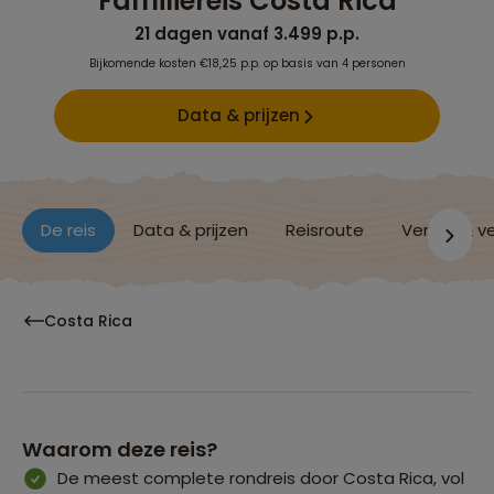
Familiereis Costa Rica
21 dagen vanaf 3.499 p.p.
Bijkomende kosten €18,25 p.p. op basis van 4 personen
Data & prijzen
De reis
Data & prijzen
Reisroute
Verblijf & v
Costa Rica
Waarom deze reis?
De meest complete rondreis door Costa Rica, vol