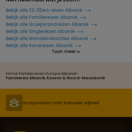
Bekijk alle 22-35ers reizen Albanië
Bekijk alle Familiereizen Albanië
Bekijk alle Groepsrondreizen Albanië
Bekijk alle Singlereizen Albanië
Bekijk alle Wandelvakanties Albanië
Bekijk alle Rondreizen Albanië
Toon meer
Home
•
Familiereizen
•
Europa
•
Albanië
•
Reizen met oog voor mens, cultuur en milieu
Familiereis Albanië, Kosovo & Noord-Macedonië
Groepsreizen mét indivuele vrijheid
Persoonlijk en deskundig reisadvies