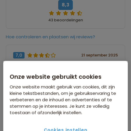
8,3
43 beoordelingen
Hoe controleren en plaatsen wij reviews?
7,0
21 september 2025
Jolanda
Onze website gebruikt cookies
“Albanie is echt een schitterend mooi land. We
waren met een fijne, kleine groep reizigers (8
Onze website maakt gebruik van cookies, dit zijn
volwassenen en 6 tieners), die tijdens de reis
kleine tekstbestanden, om je gebruikservaring te
respect voor elkaar hadden. Het was erg fijn om
verbeteren en de inhoud en advertenties af te
15 dagen dezelfde reisgids en chauffeur te
stemmen op je interesses. Je kunt ze volledig
toestaan of afzonderlijk instellen.
hebben. Zij hebben onze vakantie extra mooi
gemaakt!”
Cookies instellen