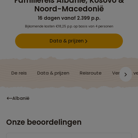
Familiereis Albanië, Kosovo &
Noord-Macedonië
16 dagen vanaf 2.399 p.p.
Bijkomende kosten €18,25 p.p. op basis van 4 personen
Data & prijzen
De reis
Data & prijzen
Reisroute
Verblijf & v
Albanië
Onze beoordelingen