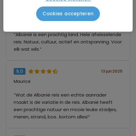
8,0
13 juli 2025
Cookies accepteren
Joke
“Albanië is een prachtig land. Hele afwisselende
reis. Natuur, cultuur, actief en ontspanning. Voor
elk wat wils.”
9,0
13 juli 2025
Maurice
“Wat de Albanië reis een echte aanrader
maakt is de variatie in de reis. Albanië heeft
een prachtige natuur en mooie leuke stadjes,
meren, strand, bos.. kortom alles!”