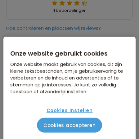
11 beoordelingen
Hoe controleren en plaatsen wij reviews?
9,0
20 april 2019
Onze website gebruikt cookies
Remko
Onze website maakt gebruik van cookies, dit zijn
kleine tekstbestanden, om je gebruikservaring te
“Prachtige reis met een mooi programma,
verbeteren en de inhoud en advertenties af te
waarbij ruimte genoeg is voor eigen invulling.
stemmen op je interesses. Je kunt ze volledig
Leuke, gevarieerde reis met de drukte van
toestaan of afzonderlijk instellen.
Athene en daarna de rust verder in de reis.”
Cookies instellen
8,0
20 april 2019
Cookies accepteren
Yosine