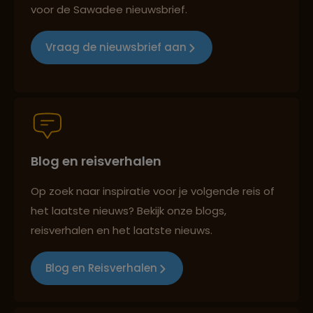
voor de Sawadee nieuwsbrief.
Reizen met oog voor mens, cultuur en milieu
Vraag de nieuwsbrief aan
Groepsreizen mét indivuele vrijheid
Blog en reisverhalen
Persoonlijk en deskundig reisadvies
Op zoek naar inspiratie voor je volgende reis of
het laatste nieuws? Bekijk onze blogs,
Best beoordeelde reisroutes
reisverhalen en het laatste nieuws.
Blog en Reisverhalen
Reizen met oog voor mens, cultuur en milieu