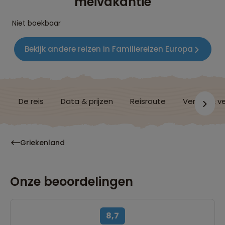
meivakantie
Niet boekbaar
Bekijk andere reizen in Familiereizen Europa
De reis
Data & prijzen
Reisroute
Verblijf & v
Griekenland
Onze beoordelingen
8,7