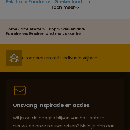
Bekijk alle Rondreizen Griekenland
Toon meer
Home
•
Familiereizen
•
Europa
•
Griekenland
•
Reizen met oog voor mens, cultuur en milieu
Familiereis Griekenland meivakantie
Groepsreizen mét indivuele vrijheid
Persoonlijk en deskundig reisadvies
Ontvang inspiratie en acties
Best beoordeelde reisroutes
Wil je op de hoogte blijven van het laatste
nieuws en onze nieuwe reizen? Meld je dan aan