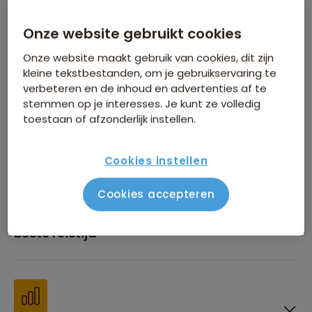
Onze website gebruikt cookies
Inbegrepen in de reissom
Onze website maakt gebruik van cookies, dit zijn
kleine tekstbestanden, om je gebruikservaring te
verbeteren en de inhoud en advertenties af te
stemmen op je interesses. Je kunt ze volledig
toestaan of afzonderlijk instellen.
Financiën
Cookies instellen
Cookies accepteren
Beste reistijd