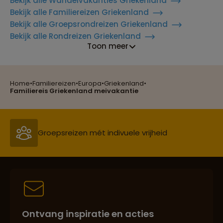
Bekijk alle Wandelvakanties Griekenland
Bekijk alle Familiereizen Griekenland
Bekijk alle Groepsrondreizen Griekenland
Bekijk alle Rondreizen Griekenland
Toon meer
Home
•
Familiereizen
•
Europa
•
Griekenland
•
Reizen met oog voor mens, cultuur en milieu
Familiereis Griekenland meivakantie
Groepsreizen mét indivuele vrijheid
Persoonlijk en deskundig reisadvies
Ontvang inspiratie en acties