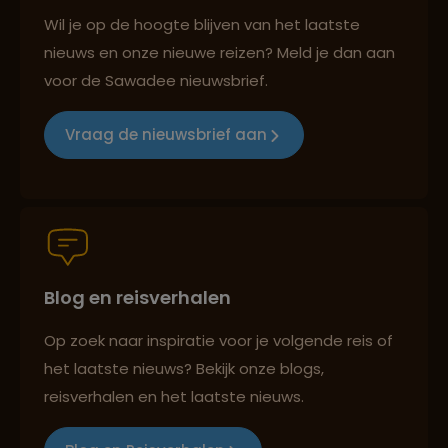
Best beoordeelde reisroutes
Wil je op de hoogte blijven van het laatste
nieuws en onze nieuwe reizen? Meld je dan aan
voor de Sawadee nieuwsbrief.
Reizen met oog voor mens, cultuur en milieu
Vraag de nieuwsbrief aan
Groepsreizen mét indivuele vrijheid
Blog en reisverhalen
Persoonlijk en deskundig reisadvies
Op zoek naar inspiratie voor je volgende reis of
het laatste nieuws? Bekijk onze blogs,
Best beoordeelde reisroutes
reisverhalen en het laatste nieuws.