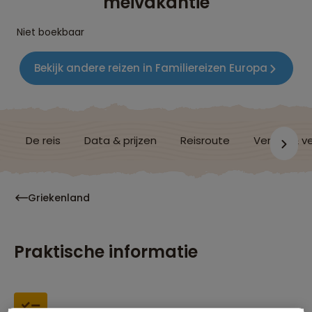
meivakantie
Niet boekbaar
Bekijk andere reizen in Familiereizen Europa
De reis
Data & prijzen
Reisroute
Verblijf & v
Griekenland
Praktische informatie