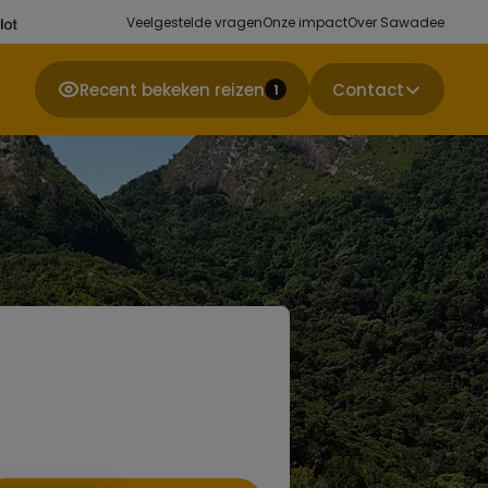
Veelgestelde vragen
Onze impact
Over Sawadee
Recent bekeken reizen
Contact
1