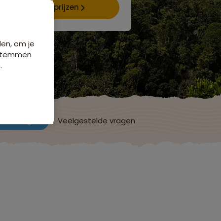
Data & prijzen
den, om je
e stemmen
.
ordelingen
Veelgestelde vragen