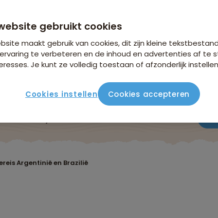
n €18,25 p.p. op basis van 4 personen
website gebruikt cookies
site maakt gebruik van cookies, dit zijn kleine tekstbestan
ervaring te verbeteren en de inhoud en advertenties af t
eresses. Je kunt ze volledig toestaan of afzonderlijk instellen
Cookies instellen
Cookies accepteren
ute
Verblijf & vervoer
Vluchtinfo
Praktisch
Beo
ereis Argentinië en Brazilië