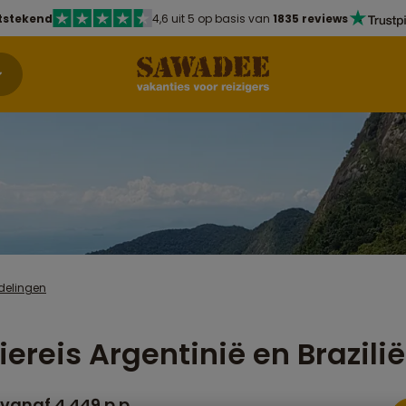
tstekend
4,6 uit 5 op basis van
1835 reviews
rdelingen
iereis Argentinië en Brazilië
vanaf 4.449 p.p.