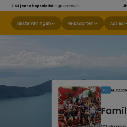
Al
43 jaar dé specialist
in groepsreizen
Ui
Bestemmingen
Reissoorten
Acties
141 beoo
8,5
Famil
22 dagen 