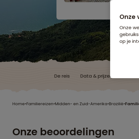
Bijkomende koste
Onze 
Onze web
gebruiks
op je int
De reis
Data & prijzen
Reisro
Home
•
Familiereizen
•
Midden- en Zuid-Amerika
•
Brazilië
•
Famili
Onze beoordelingen