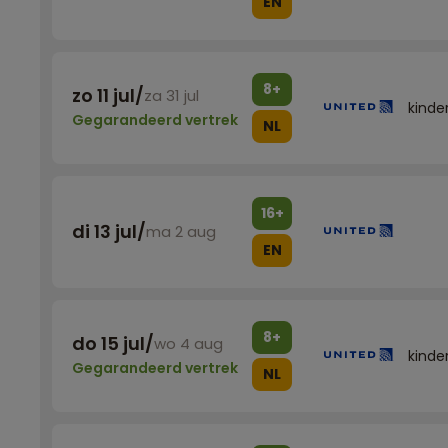
EN
8+
zo 11 jul
/
za 31 jul
kinde
Gegarandeerd vertrek
NL
16+
di 13 jul
/
ma 2 aug
EN
8+
do 15 jul
/
wo 4 aug
kinde
Gegarandeerd vertrek
NL