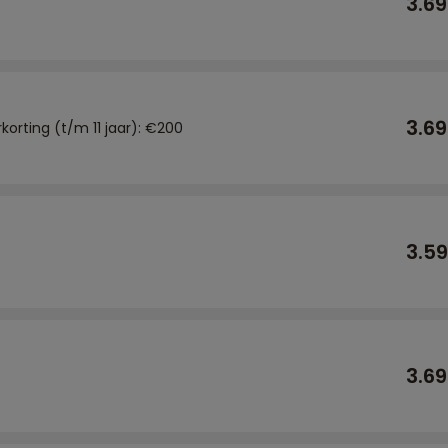
3.6
3.6
rkorting (t/m 11 jaar): €200
3.5
3.6