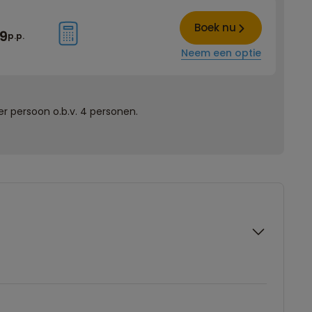
Boek nu
99
p.p.
Neem een optie
r persoon o.b.v. 4 personen.