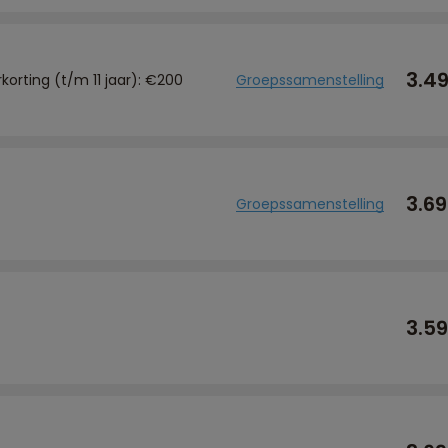
3.4
rkorting (t/m 11 jaar): €200
Groepssamenstelling
3.6
Groepssamenstelling
3.5