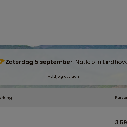
Zaterdag 5 september
, Natlab in Eindhov
G
Meld je gratis aan!
rking
Reiss
3.5