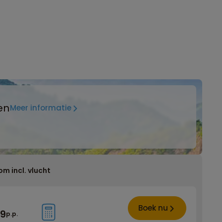
en
Meer informatie
om incl. vlucht
Boek nu
99
p.p.