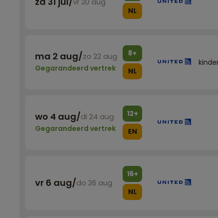
za 31 jul
/
vr 20 aug
NL
8+
ma 2 aug
/
zo 22 aug
kinde
Gegarandeerd vertrek
NL
12+
wo 4 aug
/
di 24 aug
Gegarandeerd vertrek
EN
16+
vr 6 aug
/
do 26 aug
NL