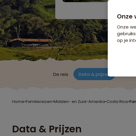
Bijkomende koste
Onze 
Onze web
gebruiks
op je int
De reis
Data & prijzen
Reisro
Home
•
Familiereizen
•
Midden- en Zuid-Amerika
•
Costa Rica
•
Fam
Data & Prijzen