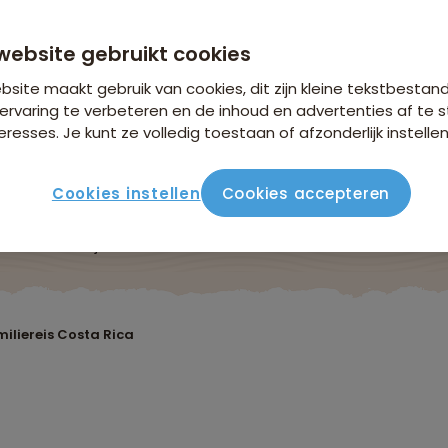
n €18,25 p.p. op basis van 4 personen
website gebruikt cookies
site maakt gebruik van cookies, dit zijn kleine tekstbestan
ervaring te verbeteren en de inhoud en advertenties af t
eresses. Je kunt ze volledig toestaan of afzonderlijk instellen
Cookies instellen
Cookies accepteren
ute
Verblijf & vervoer
Vluchtinfo
Praktisch
Beo
iliereis Costa Rica