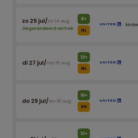
8+
zo 25 jul
/
za 14 aug
kinde
Gegarandeerd vertrek
NL
12+
di 27 jul
/
ma 16 aug
NL
16+
do 29 jul
/
wo 18 aug
EN
12+