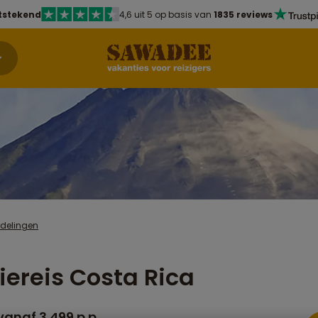
tstekend
4,6 uit 5 op basis van
1835 reviews
rdelingen
iereis Costa Rica
vanaf 3.499 p.p.