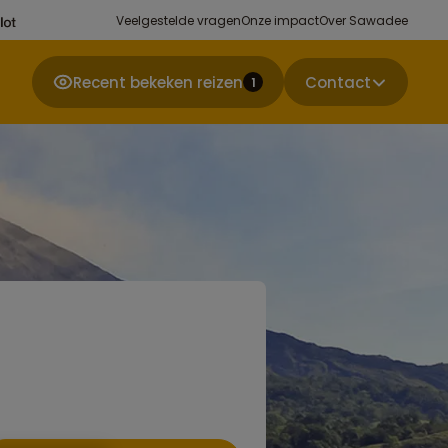
Veelgestelde vragen
Onze impact
Over Sawadee
Recent bekeken reizen
Contact
1