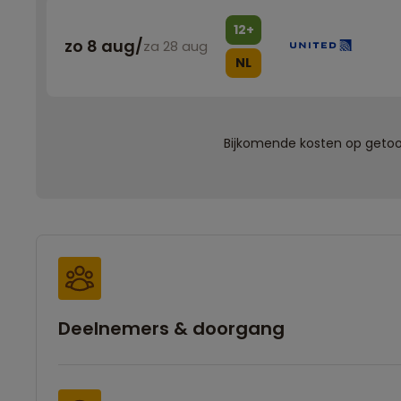
12+
zo 8 aug
/
za 28 aug
NL
Bijkomende kosten op getoon
Deelnemers & doorgang