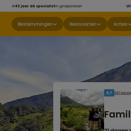
Al
43 jaar dé specialist
in groepsreizen
Ui
Bestemmingen
Reissoorten
Acties
361 beoo
8,7
Famil
21 dagen 