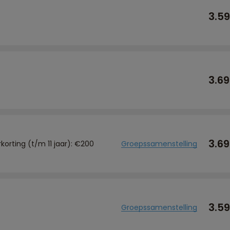
3.5
3.6
3.6
rkorting (t/m 11 jaar): €200
Groepssamenstelling
3.5
Groepssamenstelling