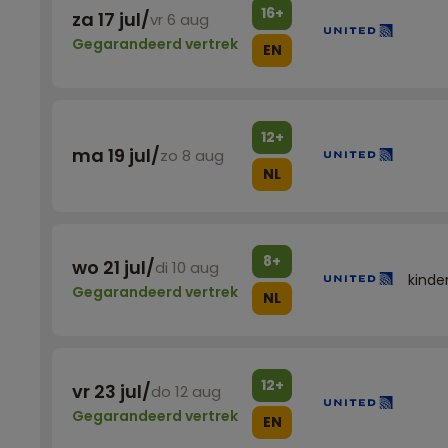
16+
za 17 jul
/
vr 6 aug
Gegarandeerd vertrek
EN
12+
ma 19 jul
/
zo 8 aug
NL
8+
wo 21 jul
/
di 10 aug
kinde
Gegarandeerd vertrek
NL
12+
vr 23 jul
/
do 12 aug
Gegarandeerd vertrek
EN