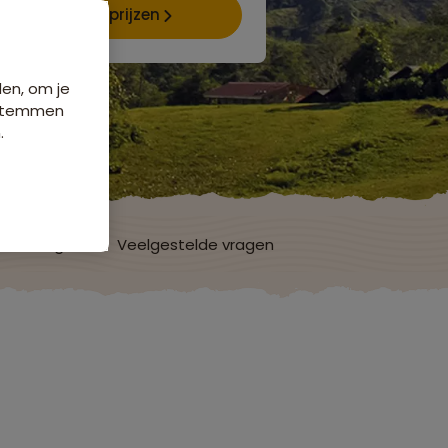
Data & prijzen
den, om je
e stemmen
.
ordelingen
Veelgestelde vragen