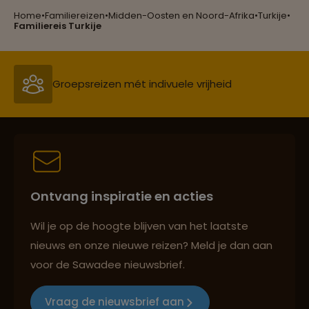
Home
•
Familiereizen
•
Midden-Oosten en Noord-Afrika
•
Turkije
•
Groepsreizen mét indivuele vrijheid
Familiereis Turkije
Persoonlijk en deskundig reisadvies
Best beoordeelde reisroutes
Ontvang inspiratie en acties
Reizen met oog voor mens, cultuur en milieu
Wil je op de hoogte blijven van het laatste
nieuws en onze nieuwe reizen? Meld je dan aan
voor de Sawadee nieuwsbrief.
Groepsreizen mét indivuele vrijheid
Vraag de nieuwsbrief aan