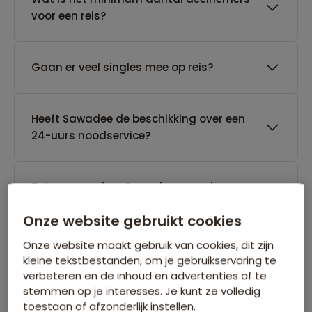
voor een reis?
Gaan er veel singles mee op reis?
Heeft Sawadee de beschikking over een
24-uurs noodservice?
Tot wanneer kan Sawadee een reis
annuleren die nog geen gegarandeerd
Onze website gebruikt cookies
vertrek heeft?
Onze website maakt gebruik van cookies, dit zijn
kleine tekstbestanden, om je gebruikservaring te
verbeteren en de inhoud en advertenties af te
stemmen op je interesses. Je kunt ze volledig
toestaan of afzonderlijk instellen.