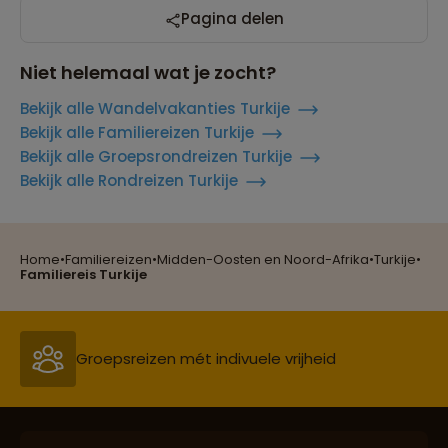
Pagina delen
Niet helemaal wat je zocht?
Bekijk alle Wandelvakanties Turkije
Bekijk alle Familiereizen Turkije
Bekijk alle Groepsrondreizen Turkije
Bekijk alle Rondreizen Turkije
Home
•
Familiereizen
•
Midden-Oosten en Noord-Afrika
•
Turkije
•
Reizen met oog voor mens, cultuur en milieu
Familiereis Turkije
Groepsreizen mét indivuele vrijheid