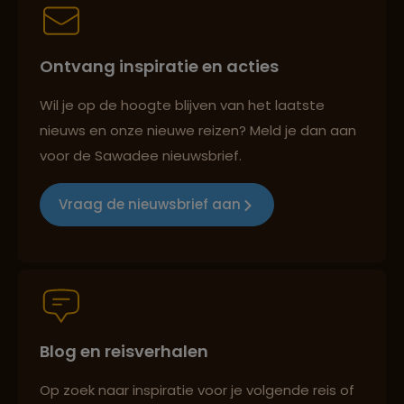
Persoonlijk en deskundig reisadvies
Ontvang inspiratie en acties
Best beoordeelde reisroutes
Wil je op de hoogte blijven van het laatste
nieuws en onze nieuwe reizen? Meld je dan aan
voor de Sawadee nieuwsbrief.
Reizen met oog voor mens, cultuur en milieu
Vraag de nieuwsbrief aan
Groepsreizen mét indivuele vrijheid
Blog en reisverhalen
Persoonlijk en deskundig reisadvies
Op zoek naar inspiratie voor je volgende reis of