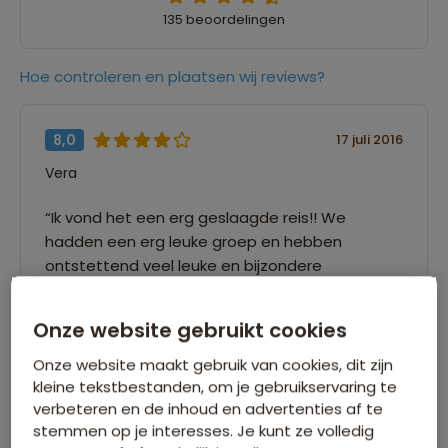
135 beoordelingen
Hoe controleren en plaatsen wij reviews?
8,0
17 juli 2016
Vera
“Ik vond het een erg geslaagde reis!! We
hadden een erg leuke groep en hebben
ontstettend veel leuke en bijzondere
activiteiten gedaan. Dingen die ik echt nooit
meer zal vergeten. Wat ik wel jammer vond was
Onze website gebruikt cookies
dat onze reisleider zelf ook nog nooit in Turkije
was geweest. Hierdoor wist ze niet erh veel van
Onze website maakt gebruik van cookies, dit zijn
het land af.”
kleine tekstbestanden, om je gebruikservaring te
verbeteren en de inhoud en advertenties af te
stemmen op je interesses. Je kunt ze volledig