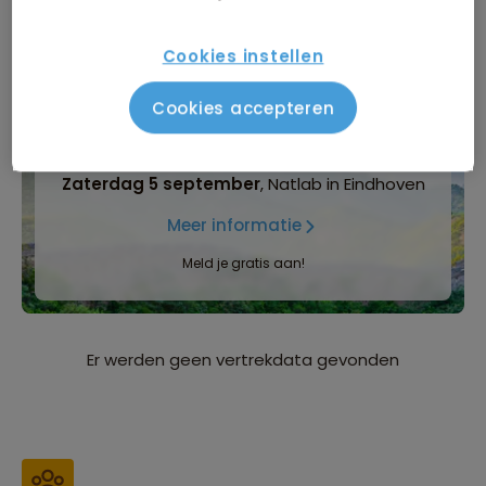
Inbegrepen in de reissom
Bijkomende kosten
Cookies instellen
Cookies accepteren
INFORMATIEDAG
Zaterdag 5 september
, Natlab in Eindhoven
Meer informatie
Meld je gratis aan!
Er werden geen vertrekdata gevonden