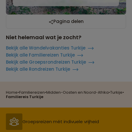
Pagina delen
Niet helemaal wat je zocht?
Bekijk alle Wandelvakanties Turkije
Bekijk alle Familiereizen Turkije
Bekijk alle Groepsrondreizen Turkije
Bekijk alle Rondreizen Turkije
Home
•
Familiereizen
•
Midden-Oosten en Noord-Afrika
•
Turkije
•
Reizen met oog voor mens, cultuur en milieu
Familiereis Turkije
Groepsreizen mét indivuele vrijheid