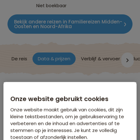
Niet boekbaar
Bekijk andere reizen in Familiereizen Midden-
Oosten en Noord-Afrika
De reis
Data & prijzen
Verblijf & vervoer
Vluc
Turkije
Onze website gebruikt cookies
Data & Prijzen
Onze website maakt gebruik van cookies, dit zijn
kleine tekstbestanden, om je gebruikservaring te
verbeteren en de inhoud en advertenties af te
Klik op de links voor meer informatie over:
stemmen op je interesses. Je kunt ze volledig
toestaan of afzonderlijk instellen.