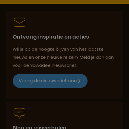
Persoonlijk en deskundig reisadvies
Ontvang inspiratie en acties
Best beoordeelde reisroutes
Wil je op de hoogte blijven van het laatste
nieuws en onze nieuwe reizen? Meld je dan aan
voor de Sawadee nieuwsbrief.
Reizen met oog voor mens, cultuur en milieu
Vraag de nieuwsbrief aan
Groepsreizen mét indivuele vrijheid
Blog en reisverhalen
Persoonlijk en deskundig reisadvies