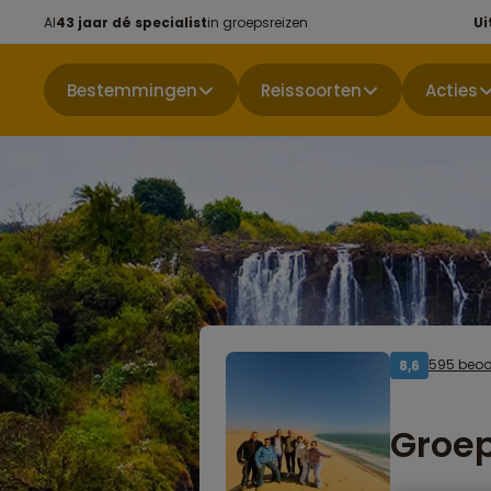
Al
43 jaar dé specialist
in groepsreizen
Ui
Bestemmingen
Reissoorten
Acties
595 beoo
8,6
Groep