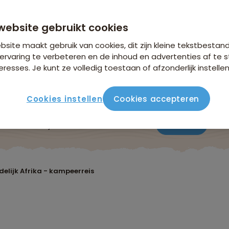
vanaf 4.199 p.p.
n €26,25 p.p. op basis van 2 personen
website gebruikt cookies
site maakt gebruik van cookies, dit zijn kleine tekstbestan
ervaring te verbeteren en de inhoud en advertenties af t
eresses. Je kunt ze volledig toestaan of afzonderlijk instellen
Cookies instellen
Cookies accepteren
ute
Verblijf & vervoer
Vluchtinfo
Praktisch
Beo
elijk Afrika - kampeerreis