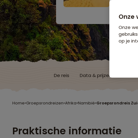
27 dagen 
Bijkomende koste
Onze 
Onze web
gebruiks
op je int
De reis
Data & prijzen
Reisro
Home
•
Groepsrondreizen
•
Afrika
•
Namibië
•
Groepsrondreis Zuid
Praktische informatie