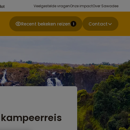
Veelgestelde vragen
Onze impact
Over Sawadee
Recent bekeken reizen
Contact
1
- kampeerreis