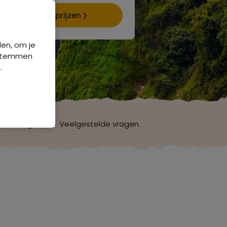
Data & prijzen
den, om je
e stemmen
.
ordelingen
Veelgestelde vragen