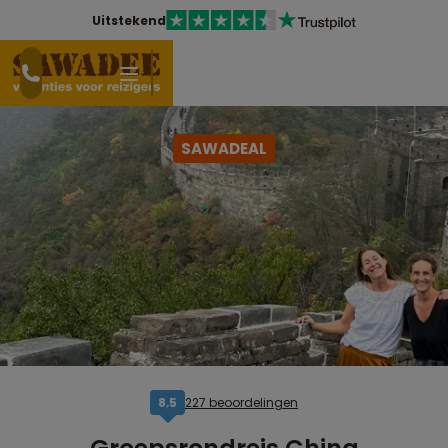
Uitstekend
SAWADEAL
227 beoordelingen
8,5