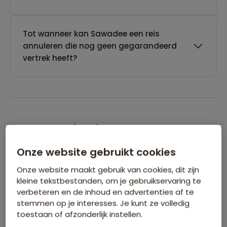
Tot wanneer kan Sawadee een reis
annuleren die nog geen gegarandeerd
vertrek heeft?
Boeken van je reis
Onze website gebruikt cookies
Wanneer kan ik het beste een reis
Onze website maakt gebruik van cookies, dit zijn
boeken?
kleine tekstbestanden, om je gebruikservaring te
verbeteren en de inhoud en advertenties af te
stemmen op je interesses. Je kunt ze volledig
Kan ik ook eerst een optie nemen op een
toestaan of afzonderlijk instellen.
reis?