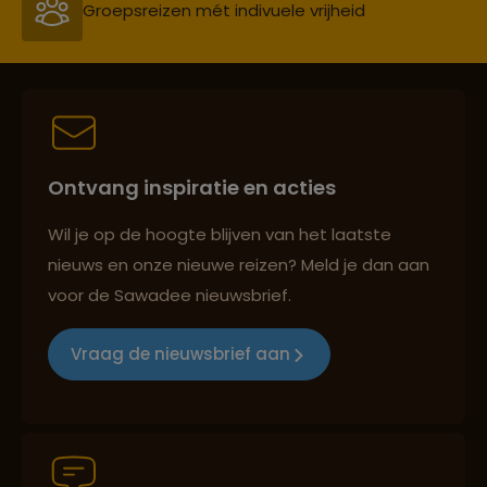
Persoonlijk en deskundig reisadvies
Best beoordeelde reisroutes
Ontvang inspiratie en acties
Reizen met oog voor mens, cultuur en milieu
Wil je op de hoogte blijven van het laatste
nieuws en onze nieuwe reizen? Meld je dan aan
voor de Sawadee nieuwsbrief.
Groepsreizen mét indivuele vrijheid
Vraag de nieuwsbrief aan
Persoonlijk en deskundig reisadvies