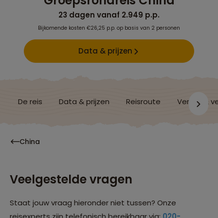
Groepsrondreis China
23 dagen vanaf 2.949 p.p.
Bijkomende kosten €26,25 p.p. op basis van 2 personen
Data & prijzen
De reis
Data & prijzen
Reisroute
Verblijf & v
China
Veelgestelde vragen
Staat jouw vraag hieronder niet tussen? Onze
reisexperts zijn telefonisch bereikbaar via:
020-