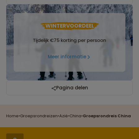
WINTERVOORDEEL
Tijdelijk €75 korting per persoon
Meer informatie
Reizen met oog voor mens, cultuur en milieu
Pagina delen
Groepsreizen mét indivuele vrijheid
Home
•
Groepsrondreizen
•
Azië
•
China
•
Groepsrondreis China