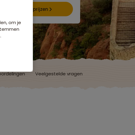
Data & prijzen
den, om je
e stemmen
.
ordelingen
Veelgestelde vragen