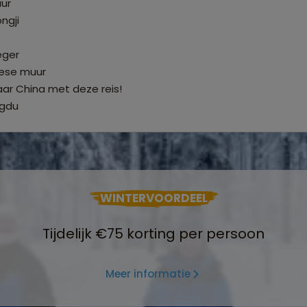
ur
ngji
eger
nese muur
aar China met deze reis!
ngdu
WINTERVOORDEEL
Tijdelijk €75 korting per persoon
Meer informatie