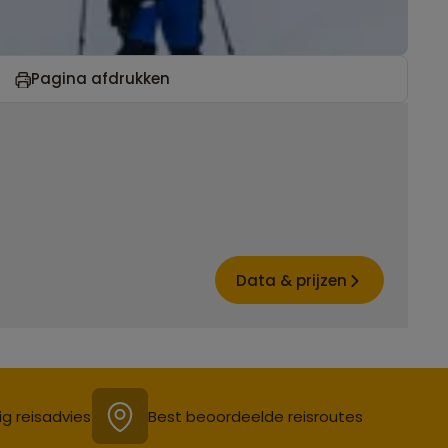
Pagina afdrukken
Data & prijzen
ig reisadvies
Best beoordeelde reisroutes