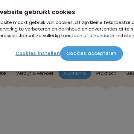
vanaf 2.949 p.p.
website gebruikt cookies
n €26,25 p.p. op basis van 2 personen
site maakt gebruik van cookies, dit zijn kleine tekstbestan
ervaring te verbeteren en de inhoud en advertenties af t
eresses. Je kunt ze volledig toestaan of afzonderlijk instellen
Cookies instellen
Cookies accepteren
ute
Verblijf & vervoer
Vluchtinfo
Praktisch
Beo