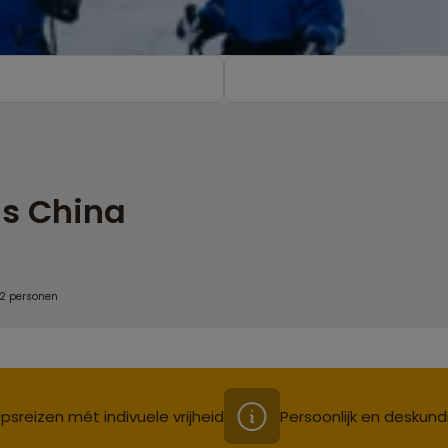
s China
 2 personen
psreizen mét indivuele vrijheid
Persoonlijk en deskund