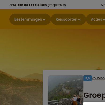
Al
43 jaar dé specialist
in groepsreizen
Ui
Bestemmingen
Reissoorten
Acties
227 beoo
8,5
Groep