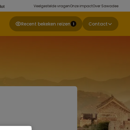
Veelgestelde vragen
Onze impact
Over Sawadee
Recent bekeken reizen
Contact
1