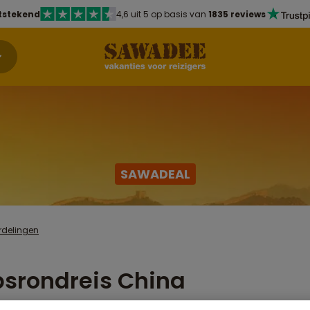
tstekend
4,6 uit 5 op basis van
1835 reviews
SAWADEAL
rdelingen
srondreis China