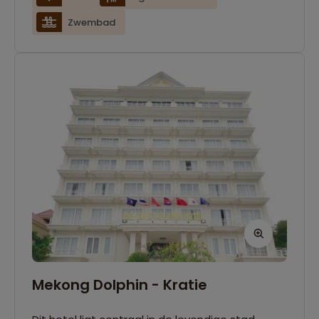
Sengahloune Resort serveert een
Zwembad
verscheidenheid van Thaise en Laotiaanse
gerechten.
Mekong Dolphin - Kratie