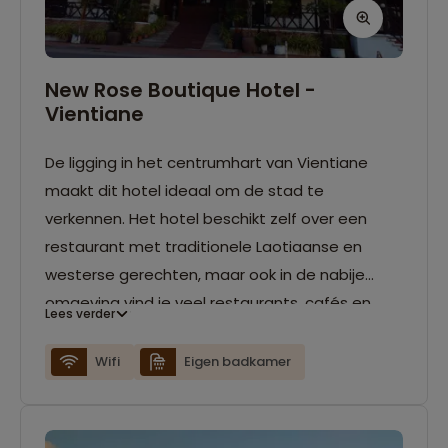
New Rose Boutique Hotel -
Vientiane
De ligging in het centrumhart van Vientiane
maakt dit hotel ideaal om de stad te
verkennen. Het hotel beschikt zelf over een
restaurant met traditionele Laotiaanse en
westerse gerechten, maar ook in de nabije
omgeving vind je veel restaurants, cafés en
Lees verder
pubs. De kamers zijn klassiek ingericht en
beschikken over airconditioning, wifi, minibar,
Wifi
Eigen badkamer
koffie- en theefaciliteiten en een eigen
badkamer.