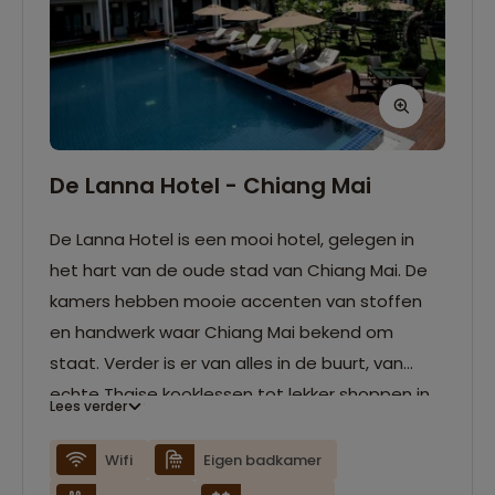
De Lanna Hotel - Chiang Mai
De Lanna Hotel is een mooi hotel, gelegen in
het hart van de oude stad van Chiang Mai. De
kamers hebben mooie accenten van stoffen
en handwerk waar Chiang Mai bekend om
staat. Verder is er van alles in de buurt, van
echte Thaise kooklessen tot lekker shoppen in
Lees verder
de dichtstbijzijnde winkeltjes. Natuurlijk kan je
ook gewoon lekker tot rust komen met een
Wifi
Eigen badkamer
exotische cocktail aan het zwembad.