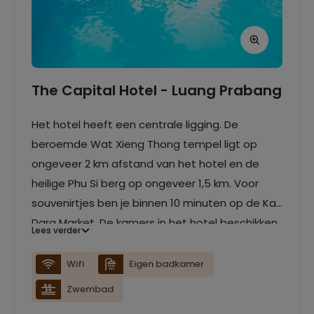
The Capital Hotel - Luang Prabang
Het hotel heeft een centrale ligging. De
beroemde Wat Xieng Thong tempel ligt op
ongeveer 2 km afstand van het hotel en de
heilige Phu Si berg op ongeveer 1,5 km. Voor
souvenirtjes ben je binnen 10 minuten op de Kat
Dara Market. De kamers in het hotel beschikken
Lees verder
over airconditioning, tv, mini-bar en een eigen
badkamer. Er is een zwembad aanwezig om af
Wifi
Eigen badkamer
te koelen na een indrukwekkende dag in Luang
Zwembad
Prabang.