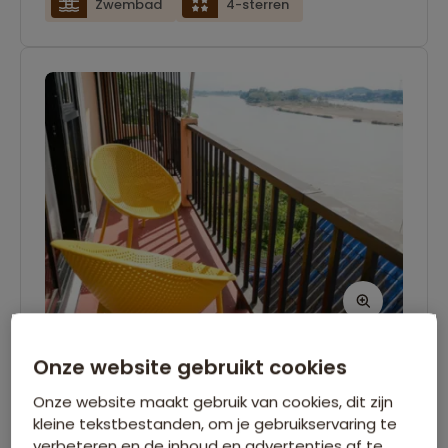
Zwembad
4-sterren
Onze website gebruikt cookies
Riverside Houay Xai Hotel - Houay
Xai
Onze website maakt gebruik van cookies, dit zijn
kleine tekstbestanden, om je gebruikservaring te
verbeteren en de inhoud en advertenties af te