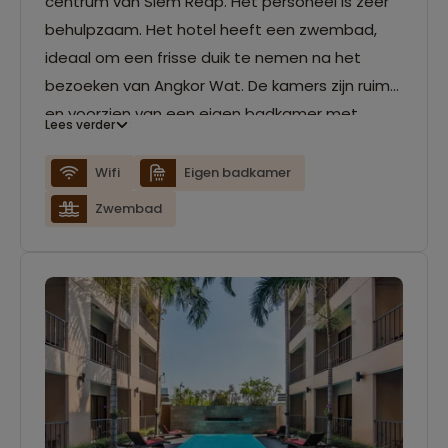
centrum van Siem Reap. Het personeel is zeer
behulpzaam. Het hotel heeft een zwembad,
ideaal om een frisse duik te nemen na het
bezoeken van Angkor Wat. De kamers zijn ruim
en voorzien van een eigen badkamer met
Lees verder
ligbad. In het openlucht restaurant geniet je
van traditioneel Cambodjaanse en
Wifi
Eigen badkamer
internationale gerechten.
Zwembad