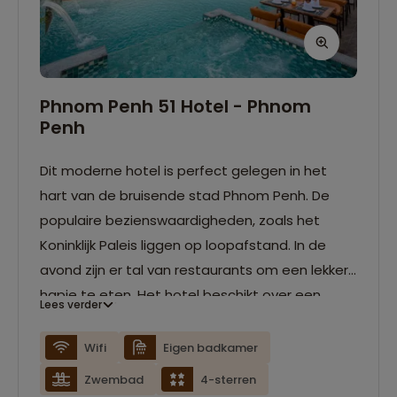
Phnom Penh 51 Hotel - Phnom
Penh
Dit moderne hotel is perfect gelegen in het
hart van de bruisende stad Phnom Penh. De
populaire bezienswaardigheden, zoals het
Koninklijk Paleis liggen op loopafstand. In de
avond zijn er tal van restaurants om een lekker
hapje te eten. Het hotel beschikt over een
Lees verder
buitenzwembad met een schitterend uitzicht
over de stad. De moderne kamers zijn voorzien
Wifi
Eigen badkamer
van een eigen badkamer en airconditioning.
Zwembad
4-sterren