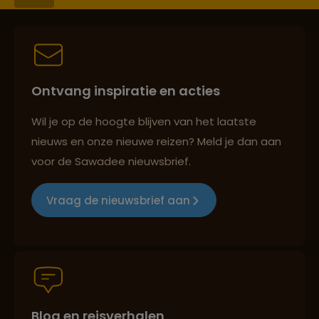
Best beoordeelde reisroutes
Ontvang inspiratie en acties
Reizen met oog voor mens, cultuur en milieu
Wil je op de hoogte blijven van het laatste
nieuws en onze nieuwe reizen? Meld je dan aan
voor de Sawadee nieuwsbrief.
Groepsreizen mét indivuele vrijheid
Vraag de nieuwsbrief aan
Persoonlijk en deskundig reisadvies
Blog en reisverhalen
Best beoordeelde reisroutes