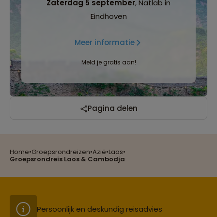
Zaterdag 5 september
, Natlab in
Eindhoven
Meer informatie
Meld je gratis aan!
Reizen met oog voor mens, cultuur en milieu
Pagina delen
Home
•
Groepsrondreizen
•
Azië
•
Laos
•
Groepsreizen mét indivuele vrijheid
Groepsrondreis Laos & Cambodja
Persoonlijk en deskundig reisadvies