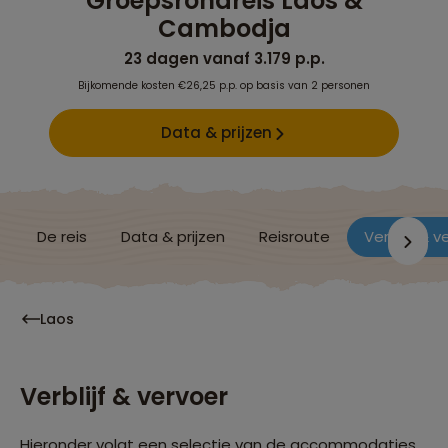
Groepsrondreis Laos &
Cambodja
23 dagen vanaf 3.179 p.p.
Bijkomende kosten €26,25 p.p. op basis van 2 personen
Data & prijzen
De reis
Data & prijzen
Reisroute
Verblijf & v
Laos
Verblijf & vervoer
Hieronder volgt een selectie van de accommodaties