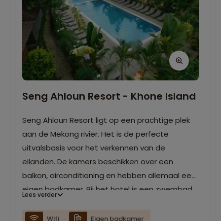
Seng Ahloun Resort - Khone Island
Seng Ahloun Resort ligt op een prachtige plek
aan de Mekong rivier. Het is de perfecte
uitvalsbasis voor het verkennen van de
eilanden. De kamers beschikken over een
balkon, airconditioning en hebben allemaal een
eigen badkamer. Bij het hotel is een zwembad
Lees verder
aanwezig waar je heerlijk kunt ontspannen na
een actieve dag. Het restaurant van het
Wifi
Eigen badkamer