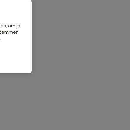
Data & prijzen
den, om je
e stemmen
.
ordelingen
Veelgestelde vragen
232 beoordelingen
8,3