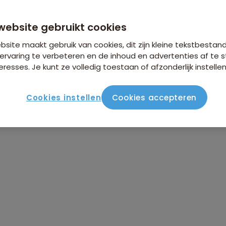
n €26,25 p.p. op basis van 2 personen
website gebruikt cookies
site maakt gebruik van cookies, dit zijn kleine tekstbestan
ervaring te verbeteren en de inhoud en advertenties af t
eresses. Je kunt ze volledig toestaan of afzonderlijk instellen
Cookies instellen
Cookies accepteren
ute
Verblijf & vervoer
Vluchtinfo
Praktisch
Beo
 Cambodja