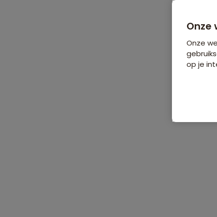
Bijkomende koste
Onze 
Onze web
gebruiks
op je int
De reis
Data & prijzen
Reisro
Home
•
Groepsrondreizen
•
Azië
•
Laos
•
Groepsrondreis Laos &
Groepsrondreis Laos & Cambodja