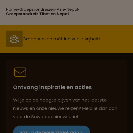
Home
•
Groepsrondreizen
•
Azië
•
Nepal
•
Reizen met oog voor mens, cultuur en milieu
Groepsrondreis Tibet en Nepal
Groepsreizen mét indivuele vrijheid
Persoonlijk en deskundig reisadvies
Ontvang inspiratie en acties
Best beoordeelde reisroutes
Wil je op de hoogte blijven van het laatste
nieuws en onze nieuwe reizen? Meld je dan aan
voor de Sawadee nieuwsbrief.
Reizen met oog voor mens, cultuur en milieu
Vraag de nieuwsbrief aan