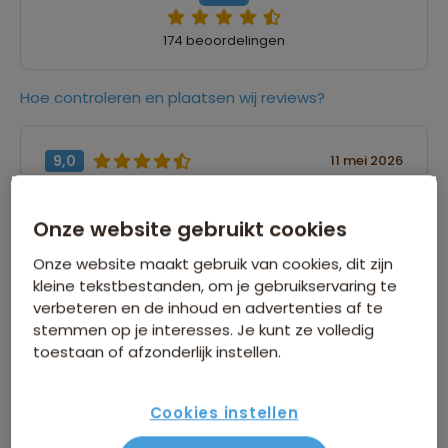
174 beoordelingen
Hoe controleren en plaatsen wij reviews?
9,0
11 mei 2026
Ed
Onze website gebruikt cookies
“Er is geen omschrijving ingevuld”
Onze website maakt gebruik van cookies, dit zijn
kleine tekstbestanden, om je gebruikservaring te
verbeteren en de inhoud en advertenties af te
8,0
09 mei 2026
stemmen op je interesses. Je kunt ze volledig
MARIA
toestaan of afzonderlijk instellen.
“Er is geen omschrijving ingevuld”
Cookies instellen