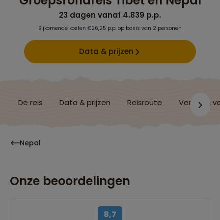
Groepsrondreis Tibet en Nepal
23 dagen vanaf 4.839 p.p.
Bijkomende kosten €26,25 p.p. op basis van 2 personen
Data & prijzen
De reis
Data & prijzen
Reisroute
Verblijf & v
Nepal
Onze beoordelingen
8,7