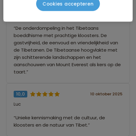
Cookies accepteren
9,0
12 oktober 2025
Veerle
“De onderdompeling in het Tibetaans
boeddhisme met prachtige kloosters. De
gastvrijheid, de eenvoud en vriendelijkheid van
de Tibetanen. De Tibetaanse hoogvlakte met
zijn schitterende landschappen en het
aanschouwen van Mount Everest als kers op de
taart.”
10,0
10 oktober 2025
Luc
“Unieke kennismaking met de cultuur, de
kloosters en de natuur van Tibet.”