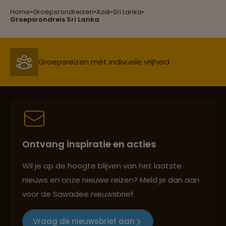
Home
•
Groepsrondreizen
•
Azië
•
Sri Lanka
•
Groepsreizen mét indivuele vrijheid
Groepsrondreis Sri Lanka
Persoonlijk en deskundig reisadvies
Best beoordeelde reisroutes
Ontvang inspiratie en acties
Reizen met oog voor mens, cultuur en milieu
Wil je op de hoogte blijven van het laatste
nieuws en onze nieuwe reizen? Meld je dan aan
voor de Sawadee nieuwsbrief.
Groepsreizen mét indivuele vrijheid
Vraag de nieuwsbrief aan