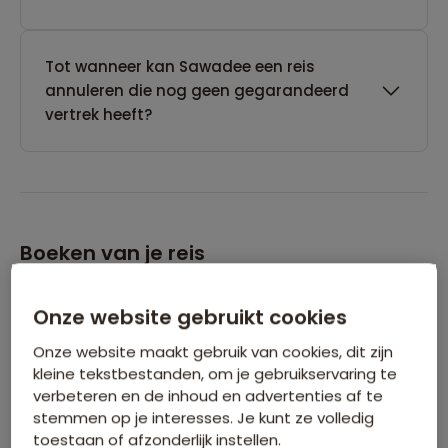
Tot wanneer kan Sawadee een reis
annuleren die nog geen gegarandeerd
vertrek heeft?
Boeken van je reis
Wanneer kan ik het beste een reis
Onze website gebruikt cookies
boeken?
Onze website maakt gebruik van cookies, dit zijn
kleine tekstbestanden, om je gebruikservaring te
verbeteren en de inhoud en advertenties af te
Kan ik ook eerst een optie nemen op een
stemmen op je interesses. Je kunt ze volledig
reis?
toestaan of afzonderlijk instellen.