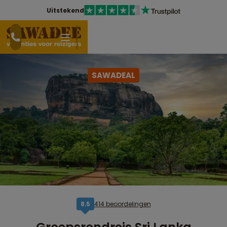
Uitstekend
SAWADEAL
414 beoordelingen
8,5