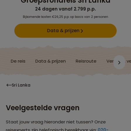
Groepsrondreis Sri Lanka
24 dagen vanaf 2.799 p.p.
Bijkomende kosten €26,25 p.p. op basis van 2 personen
Data & prijzen
De reis
Data & prijzen
Reisroute
Verblijf & v
Sri Lanka
Veelgestelde vragen
Staat jouw vraag hieronder niet tussen? Onze
reisexperts zijn telefonisch bereikbaar via:
020-