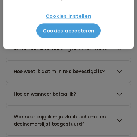
Cookies instellen
De reis van mijn keuze heeft nog geen
gegarandeerd vertrek. Wat nu?
Cookies accepteren
Waar vind ik de boekingsvoorwaarden?
Hoe weet ik dat mijn reis bevestigd is?
Hoe en wanneer betaal ik?
Wanneer krijg ik mijn vluchtschema en
deelnemerslijst toegestuurd?