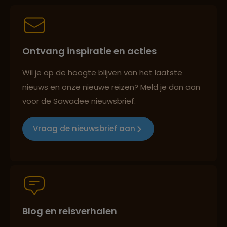
Persoonlijk en deskundig reisadvies
Ontvang inspiratie en acties
Best beoordeelde reisroutes
Wil je op de hoogte blijven van het laatste
nieuws en onze nieuwe reizen? Meld je dan aan
voor de Sawadee nieuwsbrief.
Reizen met oog voor mens, cultuur en milieu
Vraag de nieuwsbrief aan
Groepsreizen mét indivuele vrijheid
Blog en reisverhalen
Persoonlijk en deskundig reisadvies