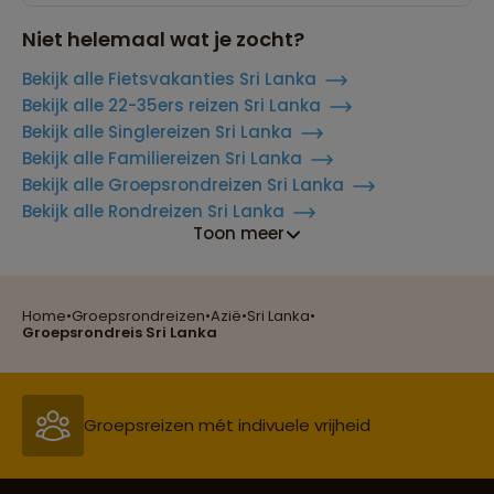
Niet helemaal wat je zocht?
Bekijk alle Fietsvakanties Sri Lanka
Bekijk alle 22-35ers reizen Sri Lanka
Bekijk alle Singlereizen Sri Lanka
Bekijk alle Familiereizen Sri Lanka
Bekijk alle Groepsrondreizen Sri Lanka
Bekijk alle Rondreizen Sri Lanka
Toon meer
Home
•
Groepsrondreizen
•
Azië
•
Sri Lanka
•
Reizen met oog voor mens, cultuur en milieu
Groepsrondreis Sri Lanka
Groepsreizen mét indivuele vrijheid