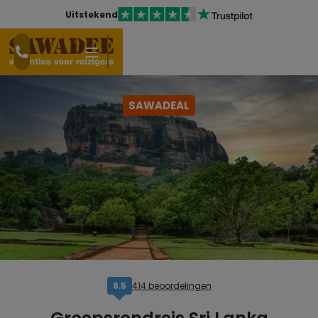
Uitstekend
SAWADEAL
414 beoordelingen
8,5