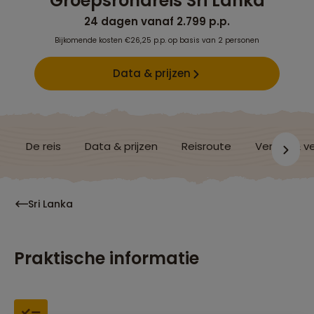
Groepsrondreis Sri Lanka
24 dagen vanaf 2.799 p.p.
Bijkomende kosten €26,25 p.p. op basis van 2 personen
Data & prijzen
De reis
Data & prijzen
Reisroute
Verblijf & v
Sri Lanka
Praktische informatie