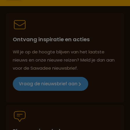
Persoonlijk en deskundig reisadvies
Ontvang inspiratie en acties
Best beoordeelde reisroutes
Wil je op de hoogte blijven van het laatste
nieuws en onze nieuwe reizen? Meld je dan aan
voor de Sawadee nieuwsbrief.
Reizen met oog voor mens, cultuur en milieu
Vraag de nieuwsbrief aan
Groepsreizen mét indivuele vrijheid