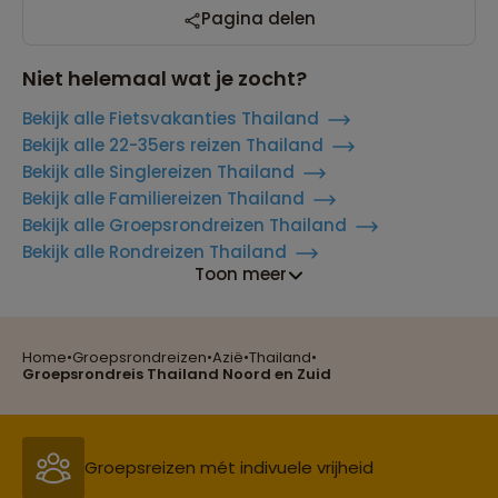
Pagina delen
Niet helemaal wat je zocht?
Bekijk alle Fietsvakanties Thailand
Bekijk alle 22-35ers reizen Thailand
Bekijk alle Singlereizen Thailand
Bekijk alle Familiereizen Thailand
Bekijk alle Groepsrondreizen Thailand
Bekijk alle Rondreizen Thailand
Toon meer
Home
•
Groepsrondreizen
•
Azië
•
Thailand
•
Reizen met oog voor mens, cultuur en milieu
Groepsrondreis Thailand Noord en Zuid
Groepsreizen mét indivuele vrijheid