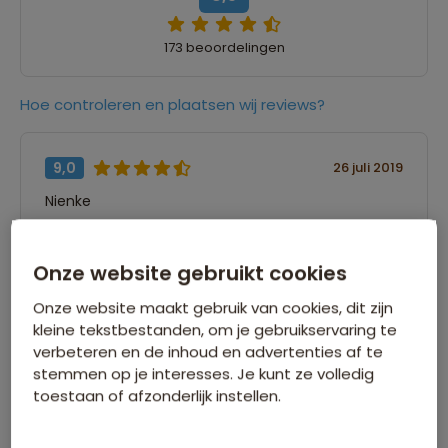
173 beoordelingen
Hoe controleren en plaatsen wij reviews?
9,0
26 juli 2019
Nienke
“Heel goed georganiseerd, veel verschillende
Onze website gebruikt cookies
dingen gezien, hele goede reisbegeleiding. Alles
was goed gepland. Jammer dat de laatste dag
Onze website maakt gebruik van cookies, dit zijn
op Ko Samui werd verkort ivm de terugreis.”
kleine tekstbestanden, om je gebruikservaring te
verbeteren en de inhoud en advertenties af te
stemmen op je interesses. Je kunt ze volledig
8,0
26 juli 2019
toestaan of afzonderlijk instellen.
Diane