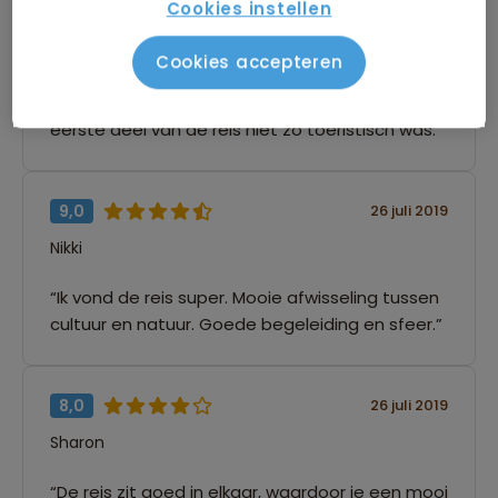
Cookies instellen
“Een mooie relaxte reis door Thailand! Je doet
en ziet veel in korte tijd, maar de reisdagen/tijd
Cookies accepteren
zijn minimaal. Mooie combinatie tussen cultuur,
natuur en strand. Ik vond het ook wel fijn dat de
eerste deel van de reis niet zo toeristisch was.”
9,0
26 juli 2019
Nikki
“Ik vond de reis super. Mooie afwisseling tussen
cultuur en natuur. Goede begeleiding en sfeer.”
8,0
26 juli 2019
Sharon
“De reis zit goed in elkaar, waardoor je een mooi