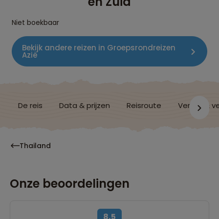
en Zuid
Niet boekbaar
Bekijk andere reizen in Groepsrondreizen
Azië
De reis
Data & prijzen
Reisroute
Verblijf & v
Thailand
Onze beoordelingen
8,5