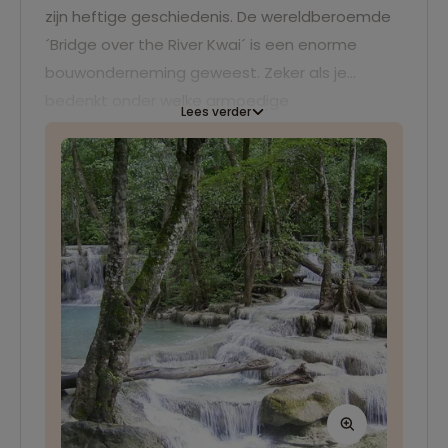
zijn heftige geschiedenis. De wereldberoemde
´Bridge over the River Kwai´ is een enorme
bouwonderneming geweest. Zeker als je
bedenkt onder welke armoedige
Lees verder
omstandigheden dit treintraject, de beruchte
Birma spoorlijn, ooit is aangelegd. Meer leren
over de spoorlijn naar Birma en zijn
geschiedenis? Bezoek dan het JEATH Museum
en het Thailand–Burma Railway Centre
museum.