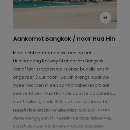
Aankomst Bangkok / naar Hua Hin
In de ochtend komen we aan op het
Hualampong Railway Station van Bangkok.
Vanaf hier stappen we in onze bus die ons in
ongeveer 3 uur naar Hua Hin brengt waar we
twee nachten in een comfortabel resort aan
zee verblijven. Hua Hin is de oudste badplaats
van Thailand, sinds 1920 ook het zomerverblijf
van de koning en koningin. In ons hotel en aan
Naast relaxen kun je uiteraard ook op
de stranden van Hua Hin kunnen we bijkomen
verkenning gaan in Hua Hin. De stad is een mix
van de indrukken van de afgelopen weken.
van stad, zee, markten en brede stranden.