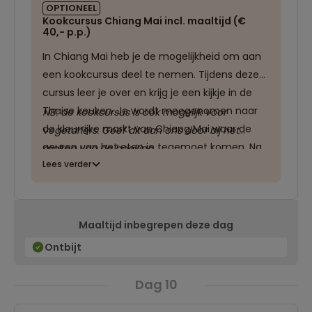
OPTIONEEL
Kookcursus Chiang Mai incl. maaltijd (€
40,- p.p.)
In Chiang Mai heb je de mogelijkheid om aan
een kookcursus deel te nemen. Tijdens deze
cursus leer je over en krijg je een kijkje in de
Thaise keuken. Je wordt meegenomen naar
NB: de kookcursus is ook mogelijk voor
de kleurrijke markt van Chiang Mai waar de
vegetariërs. Geef dit aan ons door bij het
geuren van het eten je tegemoet komen. Na
maken van de boeking.
het bezoek aan de markt bereid je samen
Lees verder
met de chef je eigen maaltijd. Al met al een
ervaring waar je uitgebreid de mogelijkheid
krijgt om kennis te maken met de Thaise
Maaltijd inbegrepen deze dag
keuken, die je wellicht ook thuis kan
Ontbijt
toepassen.
Dag 10