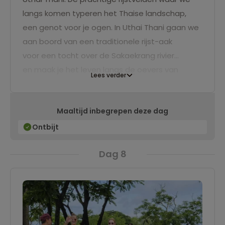
langs komen typeren het Thaise landschap,
een genot voor je ogen. In Uthai Thani gaan we
aan boord van een traditionele rijst-aak
voor een tocht over de Sakaekrang rivier
en maak je het leven langs de oevers van
Lees verder
dichtbij mee. Na de boottocht bezoeken we de
Wat Sangkat Rattana Khiri. In de middag
Maaltijd inbegrepen deze dag
bezoeken we een mooie tempel, de Wat Tha
Sung. We slapen een nacht in een landelijk
Ontbijt
gelegen hotel in Uthai Thani.
Dag 8