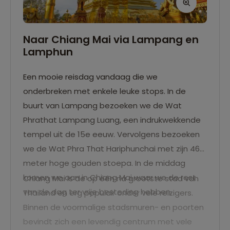
Naar Chiang Mai via Lampang en
Lamphun
Een mooie reisdag vandaag die we
onderbreken met enkele leuke stops. In de
buurt van Lampang bezoeken we de Wat
Phrathat Lampang Luang, een indrukwekkende
tempel uit de 15e eeuw. Vervolgens bezoeken
we de Wat Phra That Hariphunchai met zijn 46
meter hoge gouden stoepa. In de middag
komen we aan in Chiang Mai waar we de rest
Chiang Mai is de op één na grootste stad van
van de dag ter vrije besteding hebben.
Thailand en erg populair onder vele reizigers.
Binnen de voormalige stadsmuren- en poorten
bevindt zich een levendig centrum met vele