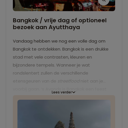
Bangkok / vrije dag of optioneel
bezoek aan Ayutthaya
Vandaag hebben we nog een volle dag om
Bangkok te ontdekken. Bangkok is een drukke
stad met vele contrasten, kleuren en
bijzondere tempels. Wanneer je wat
rondslentert zullen de verschillende
etensgeuren van de
streetfood
niet aan je
voorbij gaan. ‘s Avonds is Bangkok een feest
Lees verder
van lichtjes en gezelligheid. Wie wil kan een
dagtocht maken naar de voormalige
hoofdstad van Thailand: Ayutthaya. Deze
historische stad barst van de tempelruïnes en