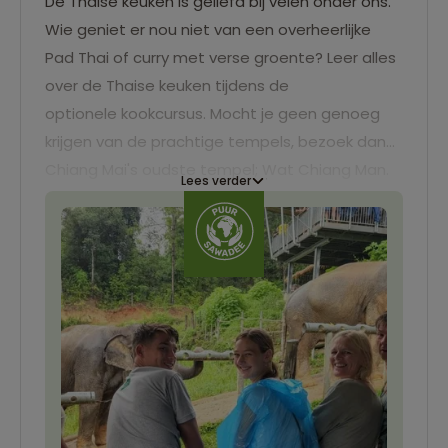
De Thaise keuken is geliefd bij velen onder ons.
Wie geniet er nou niet van een overheerlijke
Pad Thai of curry met verse groente? Leer alles
over de Thaise keuken tijdens de
optionele kookcursus. Mocht je geen genoeg
krijgen van de prachtige tempels, bezoek dan
Chiang Mai's oudste tempel; Wat Chiang Man.
Lees verder
Of boek een excursie naar het Thai Elephant
Care Center. Aan het eind van de dag gaan we
naar het treinstation van Chiang Mai om de
nachttrein naar Bangkok te pakken. In de trein
hebben we gereserveerde slaapplaatsen.