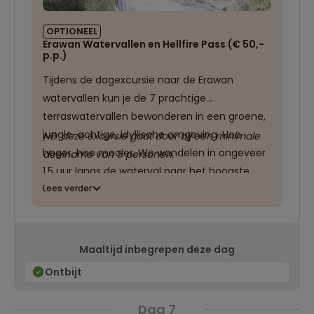
OPTIONEEL
Erawan Watervallen en Hellfire Pass (€ 50,-
p.p.)
Tijdens de dagexcursie naar de Erawan
watervallen kun je de 7 prachtige
terraswatervallen bewonderen in een groene,
jungle-achtige, idyllische omgeving. Hoe
NB: deze excursie gaat door bij een minimale
hoger, hoe mooier. We wandelen in ongeveer
deelname van 5 personen.
1,5 uur langs de waterval naar het hoogste
niveau. Je kunt zelf bepalen op welk niveau
Lees verder
je een verfrissende duik in het water neemt.
Na een lokale lunch zullen we doorrijden naar
de Hellfire Pass.
Maaltijd inbegrepen deze dag
Ontbijt
Tijdens de Tweede Wereldoorlog
wensten de Japanners een veilige
Dag 7