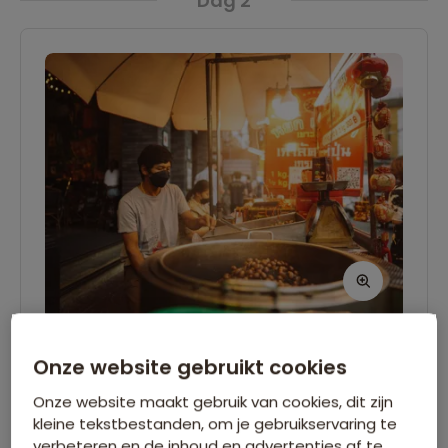
Dag 2
Aankomst Bangkok
Onze website gebruikt cookies
Na aankomst rijden we naar ons centraal
Onze website maakt gebruik van cookies, dit zijn
kleine tekstbestanden, om je gebruikservaring te
gelegen hotel, niet ver van
verbeteren en de inhoud en advertenties af te