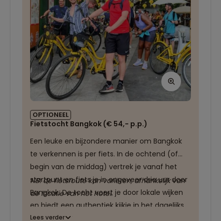
OPTIONEEL
Fietstocht Bangkok (€ 54,- p.p.)
Een leuke en bijzondere manier om Bangkok
te verkennen is per fiets. In de ochtend (of
begin van de middag) vertrek je vanaf het
startpunt en fiets je in ongeveer drie uur door
NB: de fietsroute kan variëren, afhankelijk van
Bangkok. De tocht voert je door lokale wijken
de locatie van het hotel.
en biedt een authentiek kijkje in het dagelijks
leven, buiten de gebruikelijke toeristische
Lees verder