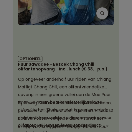
OPTIONEEL
Puur Sawadee - Bezoek Chang Chill
olifantenopvang - incl. lunch (€ 58,- p.p.)
Op ongeveer anderhalf uur rijden van Chiang
Mai ligt Chang Chill, een olifantvriendelijke
opvang in een groene vallei aan de Mae Puai
rivier. De naam betekent letterlijk ‘relaxte
Bij Chang Chill worden olifanten niet bereden,
olifant’ in het Thais, en dat is precies wat deze
gewassen of gevoerd door toeristen. In plaats
plek biedt: een veilige, rustige omgeving waar
daarvan observeer je de dieren vanaf een
olifanten vrij kunnen leven zonder direct
uitkijkpost en krijg je een inkijkje in hun
In veel van onze reizen hebben we een Puur