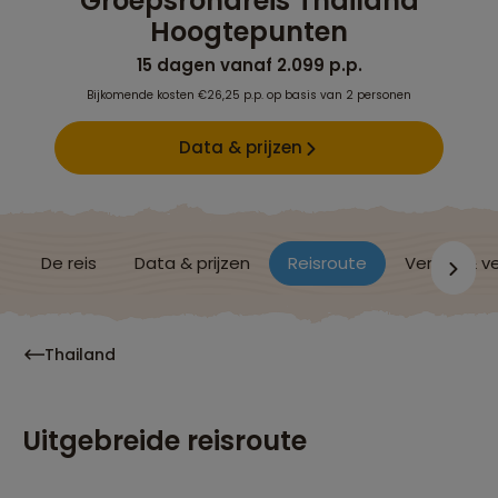
Groepsrondreis Thailand
Hoogtepunten
15 dagen vanaf 2.099 p.p.
Bijkomende kosten €26,25 p.p. op basis van 2 personen
Data & prijzen
De reis
Data & prijzen
Reisroute
Verblijf & v
Thailand
Uitgebreide reisroute