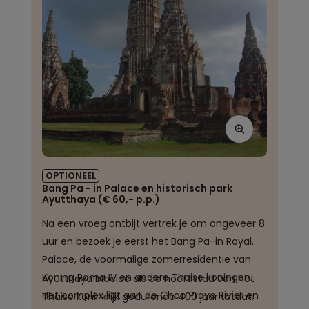
Boeddhabeelden en heeft een Historical Park
dat uitgeroepen is tot UNESCO werelderfgoed.
OPTIONEEL
Bang Pa - in Palace en historisch park
Ayutthaya (€ 60,- p.p.)
Na een vroeg ontbijt vertrek je om ongeveer 8
uur en bezoek je eerst het Bang Pa-in Royal
Palace, de voormalige zomerresidentie van
Koning Rama IV en andere Thaise koningen.
Ayutthaya bloeide als de hoofdstad van het
Het complex ligt aan de Chao Praya Rivier en
Thaise koninkrijk gedurende 400 jaar totdat