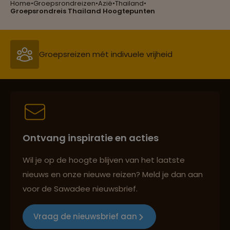
Home
•
Groepsrondreizen
•
Azië
•
Thailand
•
Groepsreizen mét indivuele vrijheid
Groepsrondreis Thailand Hoogtepunten
Persoonlijk en deskundig reisadvies
Best beoordeelde reisroutes
Ontvang inspiratie en acties
Reizen met oog voor mens, cultuur en milieu
Wil je op de hoogte blijven van het laatste
nieuws en onze nieuwe reizen? Meld je dan aan
voor de Sawadee nieuwsbrief.
Groepsreizen mét indivuele vrijheid
Vraag de nieuwsbrief aan