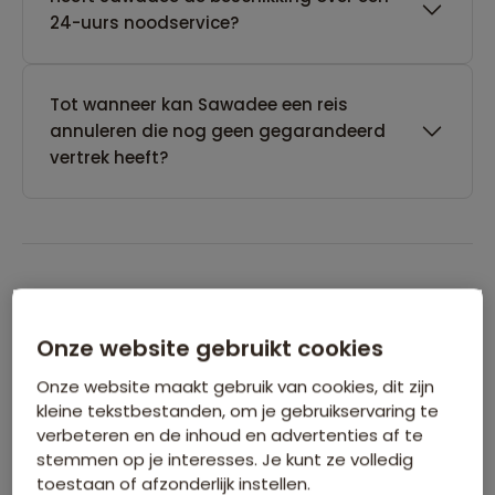
24-uurs noodservice?
Tot wanneer kan Sawadee een reis
annuleren die nog geen gegarandeerd
vertrek heeft?
Boeken van je reis
Onze website gebruikt cookies
Wanneer kan ik het beste een reis
Onze website maakt gebruik van cookies, dit zijn
boeken?
kleine tekstbestanden, om je gebruikservaring te
verbeteren en de inhoud en advertenties af te
stemmen op je interesses. Je kunt ze volledig
toestaan of afzonderlijk instellen.
Kan ik ook eerst een optie nemen op een