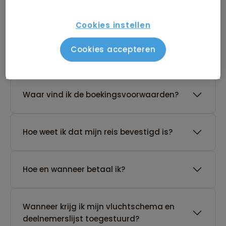
reis?
Cookies instellen
De reis van mijn keuze heeft nog geen
Cookies accepteren
gegarandeerd vertrek. Wat nu?
Waar vind ik de boekingsvoorwaarden?
Hoe weet ik dat mijn reis bevestigd is?
Hoe en wanneer betaal ik?
Wanneer krijg ik mijn vluchtschema en
deelnemerslijst toegestuurd?