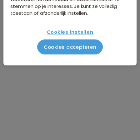
stemmen op je interesses. Je kunt ze volledig
toestaan of afzonderlijk instellen.
Cookies instellen
Cookies accepteren
Route Thailand
Vlucht Amsterdam – Bangkok
DAG 1
Aankomst Bangkok
DAG 2
Bangkok / Boottocht door de Klongs
DAG 3
en vrije middag
Bangkok / vrije dag of optioneel
DAG 4
bezoek aan Ayutthaya
Naar Kanchanaburi via de drijvende
DAG 5
markt en Ratchaburi