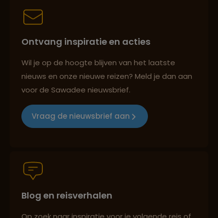
Persoonlijk en deskundig reisadvies
Ontvang inspiratie en acties
Best beoordeelde reisroutes
Wil je op de hoogte blijven van het laatste
nieuws en onze nieuwe reizen? Meld je dan aan
voor de Sawadee nieuwsbrief.
Reizen met oog voor mens, cultuur en milieu
Vraag de nieuwsbrief aan
Groepsreizen mét indivuele vrijheid
Blog en reisverhalen
Persoonlijk en deskundig reisadvies
Op zoek naar inspiratie voor je volgende reis of