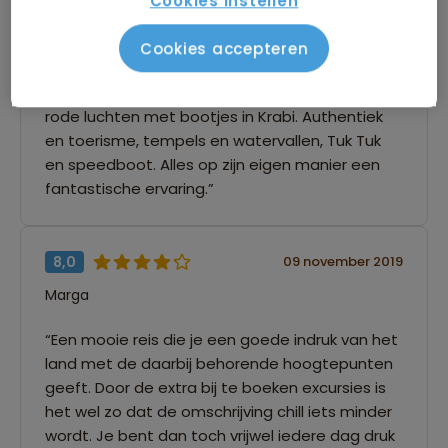
Cookies instellen
naar Zuid Thailand reizen geeft een goed beeld
van het land. Een reis vol tegenstellingen.
Cookies accepteren
Zonsondergang vanaf het dak van ons hotel in
Bangkok gaf een heel ander gezicht dan de
rode luchten met bootjes in Krabi. Authentiek
en toerisme, tempels en watervallen, Tuk Tuk
en speedboot. Alles op zijn eigen manier een
fantastische ervaring.”
8,0
09 november 2019
Marga
“Een mooie reis die je een goede indruk van het
land met de daarbij behorende hoogtepunten
geeft. Door de extra bij te boeken excursies is
het wel zo dat de omschrijving chill iets minder
wordt. Je bent dan toch vrijwel iedere dag druk