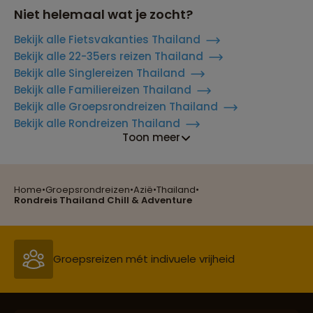
Niet helemaal wat je zocht?
Bekijk alle Fietsvakanties Thailand
Bekijk alle 22-35ers reizen Thailand
Bekijk alle Singlereizen Thailand
Bekijk alle Familiereizen Thailand
Bekijk alle Groepsrondreizen Thailand
Bekijk alle Rondreizen Thailand
Toon meer
Home
•
Groepsrondreizen
•
Azië
•
Thailand
•
Reizen met oog voor mens, cultuur en milieu
Rondreis Thailand Chill & Adventure
Groepsreizen mét indivuele vrijheid