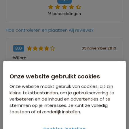
16 beoordelingen
Hoe controleren en plaatsen wij reviews?
8,0
09 november 2019
Willem
“Veel gezien, een mooie combinatie van
Onze website gebruikt cookies
meerdere uitrrnlopende hoogtepunten en
relaxen”
Onze website maakt gebruik van cookies, dit zijn
kleine tekstbestanden, om je gebruikservaring te
verbeteren en de inhoud en advertenties af te
stemmen op je interesses. Je kunt ze volledig
8,0
09 november 2019
toestaan of afzonderlijk instellen.
Lia
“De Chill & Adventurereis. In 18 dagen van Noord