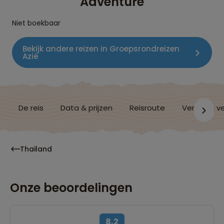
Adventure
Niet boekbaar
Bekijk andere reizen in Groepsrondreizen
Azië
De reis
Data & prijzen
Reisroute
Verblijf & v
Thailand
Onze beoordelingen
8,2