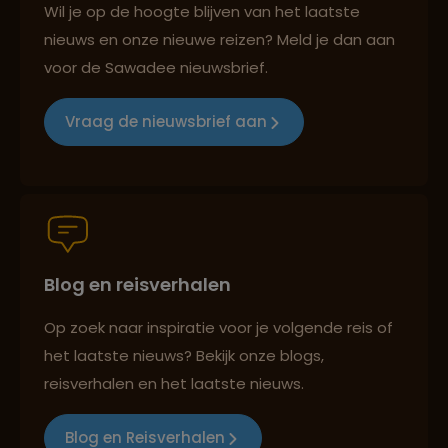
Wil je op de hoogte blijven van het laatste
nieuws en onze nieuwe reizen? Meld je dan aan
voor de Sawadee nieuwsbrief.
Reizen met oog voor mens, cultuur en milieu
Vraag de nieuwsbrief aan
Groepsreizen mét indivuele vrijheid
Blog en reisverhalen
Persoonlijk en deskundig reisadvies
Op zoek naar inspiratie voor je volgende reis of
het laatste nieuws? Bekijk onze blogs,
Best beoordeelde reisroutes
reisverhalen en het laatste nieuws.
Blog en Reisverhalen