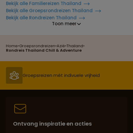
Bekijk alle Familiereizen Thailand
Bekijk alle Groepsrondreizen Thailand
Bekijk alle Rondreizen Thailand
Toon meer
Home
•
Groepsrondreizen
•
Azië
•
Thailand
•
Reizen met oog voor mens, cultuur en milieu
Rondreis Thailand Chill & Adventure
Groepsreizen mét indivuele vrijheid
Persoonlijk en deskundig reisadvies
Ontvang inspiratie en acties
Best beoordeelde reisroutes