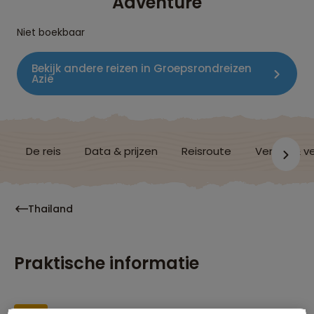
Adventure
Niet boekbaar
Bekijk andere reizen in Groepsrondreizen
Azië
De reis
Data & prijzen
Reisroute
Verblijf & v
Thailand
Praktische informatie