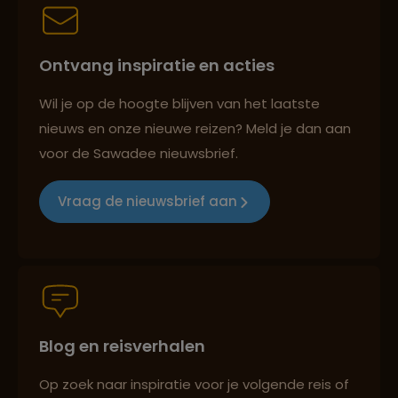
Persoonlijk en deskundig reisadvies
Ontvang inspiratie en acties
Best beoordeelde reisroutes
Wil je op de hoogte blijven van het laatste
nieuws en onze nieuwe reizen? Meld je dan aan
voor de Sawadee nieuwsbrief.
Reizen met oog voor mens, cultuur en milieu
Vraag de nieuwsbrief aan
Groepsreizen mét indivuele vrijheid
Blog en reisverhalen
Persoonlijk en deskundig reisadvies
Op zoek naar inspiratie voor je volgende reis of