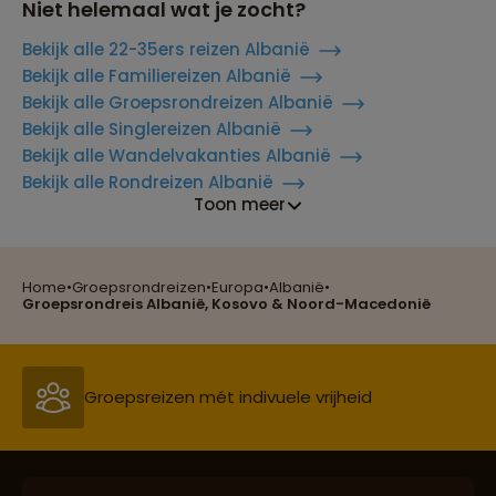
Niet helemaal wat je zocht?
Bekijk alle 22-35ers reizen Albanië
Bekijk alle Familiereizen Albanië
Bekijk alle Groepsrondreizen Albanië
Bekijk alle Singlereizen Albanië
Bekijk alle Wandelvakanties Albanië
Bekijk alle Rondreizen Albanië
Toon meer
Home
•
Groepsrondreizen
•
Europa
•
Albanië
•
Reizen met oog voor mens, cultuur en milieu
Groepsrondreis Albanië, Kosovo & Noord-Macedonië
Groepsreizen mét indivuele vrijheid