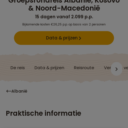
Groepsrondreis Albanië, Kosovo
& Noord-Macedonië
15 dagen vanaf 2.099 p.p.
Bijkomende kosten €26,25 p.p. op basis van 2 personen
Data & prijzen
De reis
Data & prijzen
Reisroute
Verblijf & v
Albanië
Praktische informatie