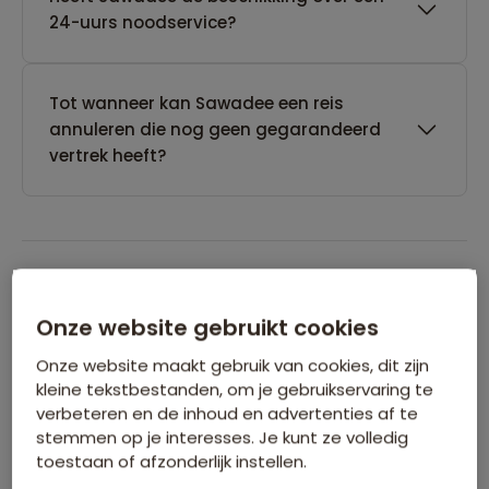
24-uurs noodservice?
Tot wanneer kan Sawadee een reis
annuleren die nog geen gegarandeerd
vertrek heeft?
Boeken van je reis
Onze website gebruikt cookies
Onze website maakt gebruik van cookies, dit zijn
Wanneer kan ik het beste een reis
kleine tekstbestanden, om je gebruikservaring te
boeken?
verbeteren en de inhoud en advertenties af te
stemmen op je interesses. Je kunt ze volledig
toestaan of afzonderlijk instellen.
Kan ik ook eerst een optie nemen op een