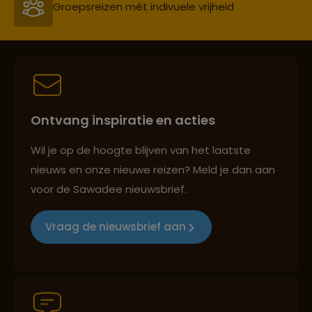
Persoonlijk en deskundig reisadvies
Best beoordeelde reisroutes
Ontvang inspiratie en acties
Reizen met oog voor mens, cultuur en milieu
Wil je op de hoogte blijven van het laatste
nieuws en onze nieuwe reizen? Meld je dan aan
voor de Sawadee nieuwsbrief.
Groepsreizen mét indivuele vrijheid
Vraag de nieuwsbrief aan
Persoonlijk en deskundig reisadvies