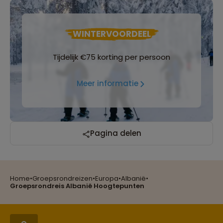
WINTERVOORDEEL
Tijdelijk €75 korting per persoon
Meer informatie
Reizen met oog voor mens, cultuur en milieu
Pagina delen
Home
•
Groepsrondreizen
•
Europa
•
Albanië
•
Groepsreizen mét indivuele vrijheid
Groepsrondreis Albanië Hoogtepunten