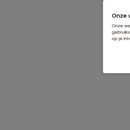
Bijkomende koste
Onze 
Onze web
gebruiks
op je int
De reis
Data & prijzen
Reisro
Home
•
Groepsrondreizen
•
Europa
•
Albanië
•
Groepsrondreis A
Groepsrondreis Albanië Hoogtepu