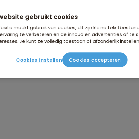
n €26,25 p.p. op basis van 2 personen
website gebruikt cookies
site maakt gebruik van cookies, dit zijn kleine tekstbestan
ervaring te verbeteren en de inhoud en advertenties af t
eresses. Je kunt ze volledig toestaan of afzonderlijk instellen
Cookies instellen
Cookies accepteren
ute
Verblijf & vervoer
Vluchtinfo
Praktisch
Beo
lbanië Hoogtepunten
nten