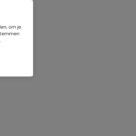
Data & prijzen
den, om je
e stemmen
.
ordelingen
Veelgestelde vragen
139 beoordelingen
8