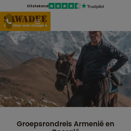
Uitstekend
Groepsrondreis Armenië en