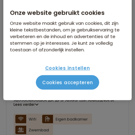
Onze website gebruikt cookies
Onze website maakt gebruik van cookies, dit zijn
kleine tekstbestanden, om je gebruikservaring te
verbeteren en de inhoud en advertenties af te
stemmen op je interesses. Je kunt ze volledig
Ani Central Inn - Yerevan
toestaan of afzonderlijk instellen.
Ani Central Inn bevindt zich op een gunstige
locatie met tal van eetgelegenheden
Cookies instellen
op loopafstand. Het hotel is voorzien van een
Cookies accepteren
bar, een binnenzwembad en een sauna. Alle
kamers beschikken over een eigen badkamer,
airconditioning en er is gratis wifi aanwezig in
Lees verder
het hele hotel.
Wifi
Eigen badkamer
Zwembad