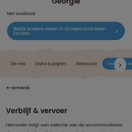
Georgië
Niet boekbaar
Bekijk andere reizen in Groepsrondreizen
Europa
De reis
Data & prijzen
Reisroute
Verblijf & v
Armenië
Verblijf & vervoer
Hieronder volgt een selectie van de accommodaties