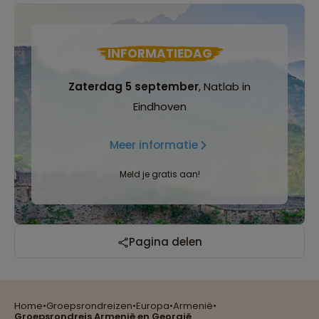
INFORMATIEDAG
Zaterdag 5 september
, Natlab in
Eindhoven
Meer informatie
Meld je gratis aan!
Reizen met oog voor mens, cultuur en milieu
Pagina delen
Home
•
Groepsrondreizen
•
Europa
•
Armenië
•
Groepsreizen mét indivuele vrijheid
Groepsrondreis Armenië en Georgië