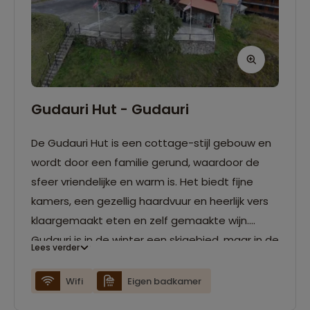
Gudauri Hut - Gudauri
De Gudauri Hut is een cottage-stijl gebouw en
wordt door een familie gerund, waardoor de
sfeer vriendelijke en warm is. Het biedt fijne
kamers, een gezellig haardvuur en heerlijk vers
klaargemaakt eten en zelf gemaakte wijn.
Gudauri is in de winter een skigebied, maar in de
Lees verder
zomer kun je er prachtige wandelingen maken
tussen toppen van 5000 m.
Wifi
Eigen badkamer