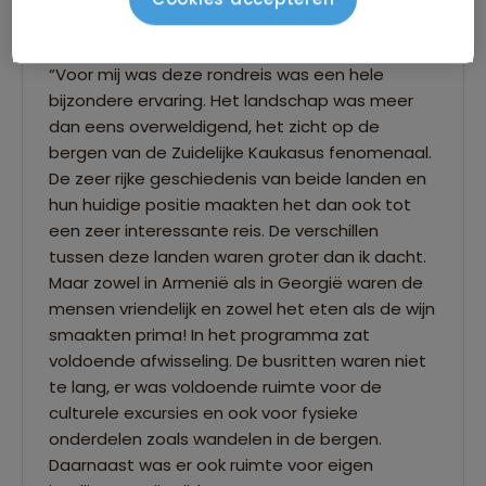
Charlotte
“Voor mij was deze rondreis was een hele
bijzondere ervaring. Het landschap was meer
dan eens overweldigend, het zicht op de
bergen van de Zuidelijke Kaukasus fenomenaal.
De zeer rijke geschiedenis van beide landen en
hun huidige positie maakten het dan ook tot
een zeer interessante reis. De verschillen
tussen deze landen waren groter dan ik dacht.
Maar zowel in Armenië als in Georgië waren de
mensen vriendelijk en zowel het eten als de wijn
smaakten prima! In het programma zat
voldoende afwisseling. De busritten waren niet
te lang, er was voldoende ruimte voor de
culturele excursies en ook voor fysieke
onderdelen zoals wandelen in de bergen.
Daarnaast was er ook ruimte voor eigen