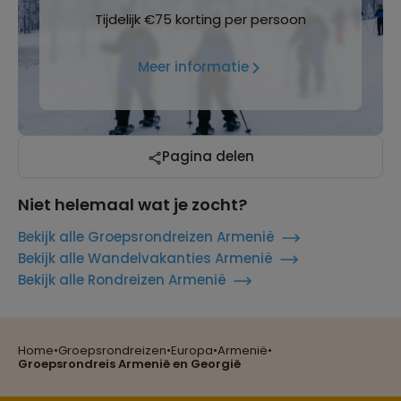
Tijdelijk €75 korting per persoon
Meer informatie
Pagina delen
Niet helemaal wat je zocht?
Bekijk alle Groepsrondreizen Armenië
Bekijk alle Wandelvakanties Armenië
Bekijk alle Rondreizen Armenië
Home
•
Groepsrondreizen
•
Europa
•
Armenië
•
Reizen met oog voor mens, cultuur en milieu
Groepsrondreis Armenië en Georgië