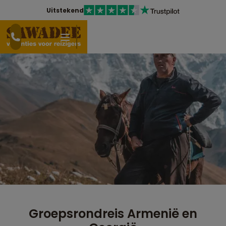
Uitstekend
Groepsrondreis Armenië en