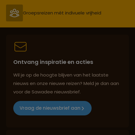
Groepsreizen mét indivuele vrijheid
Persoonlijk en deskundig reisadvies
Ontvang inspiratie en acties
Best beoordeelde reisroutes
Wil je op de hoogte blijven van het laatste
nieuws en onze nieuwe reizen? Meld je dan aan
voor de Sawadee nieuwsbrief.
Reizen met oog voor mens, cultuur en milieu
Vraag de nieuwsbrief aan
Groepsreizen mét indivuele vrijheid