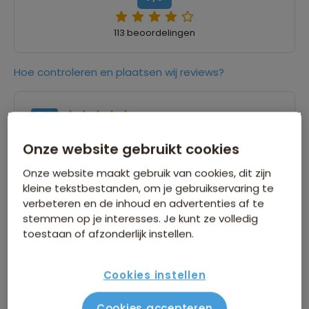
113 beoordelingen
Hoe controleren en plaatsen wij reviews?
7,0
12 september 2024
Robert
Onze website gebruikt cookies
“leuke reis, m.n. het deel in Georgie; Jerewan
Onze website maakt gebruik van cookies, dit zijn
(hoofdstad Armenie) valt wat tegen, Tbilisi
kleine tekstbestanden, om je gebruikservaring te
(hoofdstad Georgie) heel aantrekkelijk: leuke
verbeteren en de inhoud en advertenties af te
stemmen op je interesses. Je kunt ze volledig
vermenging oud en nieuw, kleurrijke stad; eten
toestaan of afzonderlijk instellen.
zeer geslaagd; ontbijt (overal inbegrepen)
uitgebreid en lekker met veel fruit”
Cookies instellen
9,0
12 september 2024
Cookies accepteren