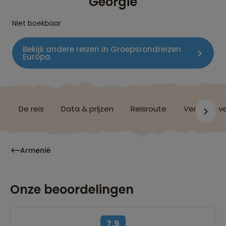
Georgië
Niet boekbaar
Bekijk andere reizen in Groepsrondreizen
Europa
De reis
Data & prijzen
Reisroute
Verblijf & v
Armenië
Onze beoordelingen
7,9