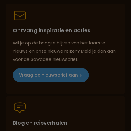
Persoonlijk en deskundig reisadvies
Ontvang inspiratie en acties
Best beoordeelde reisroutes
Wil je op de hoogte blijven van het laatste
nieuws en onze nieuwe reizen? Meld je dan aan
voor de Sawadee nieuwsbrief.
Reizen met oog voor mens, cultuur en milieu
Vraag de nieuwsbrief aan
Groepsreizen mét indivuele vrijheid
Blog en reisverhalen
Persoonlijk en deskundig reisadvies