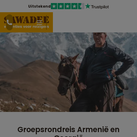
Uitstekend
Groepsrondreis Armenië en