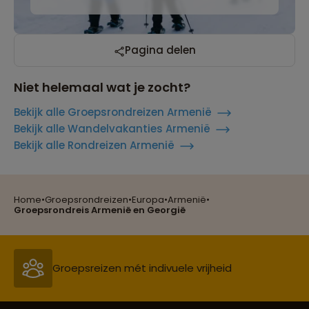
Pagina delen
Niet helemaal wat je zocht?
Bekijk alle Groepsrondreizen Armenië
Bekijk alle Wandelvakanties Armenië
Bekijk alle Rondreizen Armenië
Home
•
Groepsrondreizen
•
Europa
•
Armenië
•
Reizen met oog voor mens, cultuur en milieu
Groepsrondreis Armenië en Georgië
Groepsreizen mét indivuele vrijheid