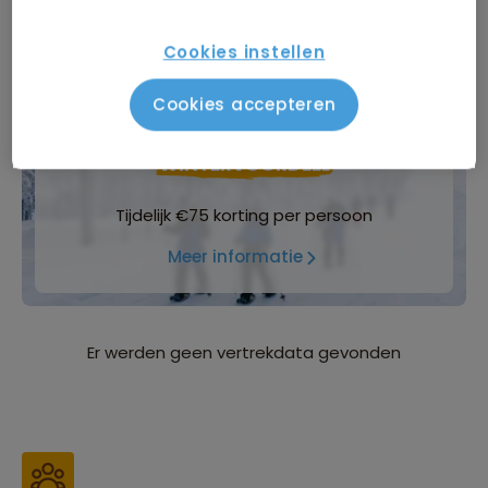
Inbegrepen in de reissom
Cookies instellen
Bijkomende kosten
Cookies accepteren
WINTERVOORDEEL
Tijdelijk €75 korting per persoon
Meer informatie
Er werden geen vertrekdata gevonden