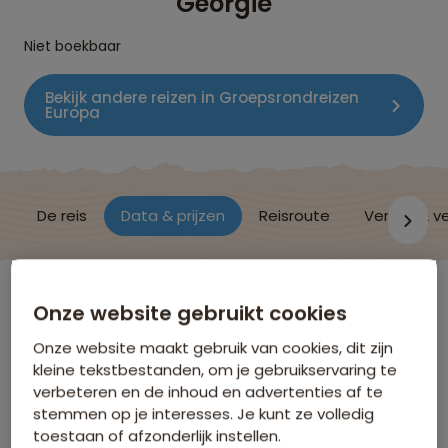
Georgië
Niet boekbaar
Bekijk andere reizen in Groepsrondreizen
Europa
De reis
Data & prijzen
Reisroute
Verblijf & v
Armenië
Onze website gebruikt cookies
Onze website maakt gebruik van cookies, dit zijn
kleine tekstbestanden, om je gebruikservaring te
Data & Prijzen
verbeteren en de inhoud en advertenties af te
stemmen op je interesses. Je kunt ze volledig
toestaan of afzonderlijk instellen.
Klik op de links voor meer informatie over: